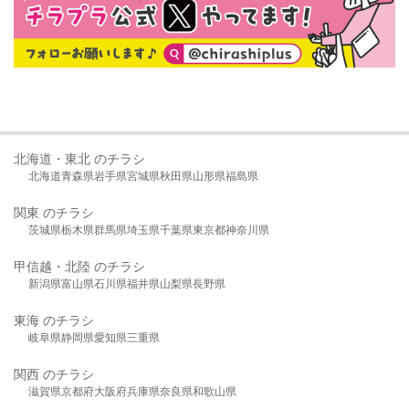
北海道・東北 のチラシ
北海道
青森県
岩手県
宮城県
秋田県
山形県
福島県
関東 のチラシ
茨城県
栃木県
群馬県
埼玉県
千葉県
東京都
神奈川県
甲信越・北陸 のチラシ
新潟県
富山県
石川県
福井県
山梨県
長野県
東海 のチラシ
岐阜県
静岡県
愛知県
三重県
関西 のチラシ
滋賀県
京都府
大阪府
兵庫県
奈良県
和歌山県