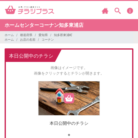
ホームセンターコーナン知多東浦店
ホーム
都道府県
愛知県
知多郡東浦町
ホーム
お店の名前
コーナン
本日公開中のチラシ
画像はイメージです。
画像をクリックするとチラシが開きます。
本日公開中のチラシ