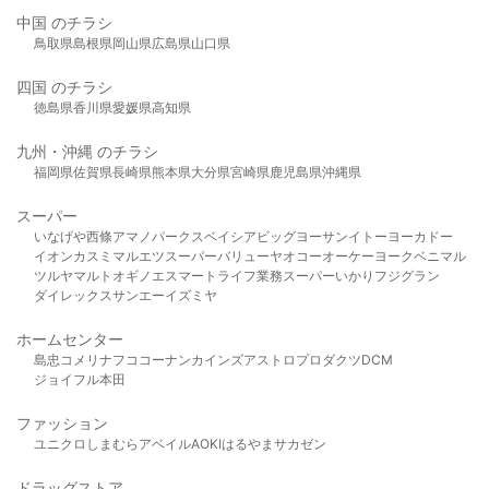
中国 のチラシ
鳥取県
島根県
岡山県
広島県
山口県
四国 のチラシ
徳島県
香川県
愛媛県
高知県
九州・沖縄 のチラシ
福岡県
佐賀県
長崎県
熊本県
大分県
宮崎県
鹿児島県
沖縄県
スーパー
いなげや
西條
アマノパークス
ベイシア
ビッグヨーサン
イトーヨーカドー
イオン
カスミ
マルエツ
スーパーバリュー
ヤオコー
オーケー
ヨークベニマル
ツルヤ
マルト
オギノ
エスマート
ライフ
業務スーパー
いかり
フジグラン
ダイレックス
サンエー
イズミヤ
ホームセンター
島忠
コメリ
ナフコ
コーナン
カインズ
アストロプロダクツ
DCM
ジョイフル本田
ファッション
ユニクロ
しまむら
アベイル
AOKI
はるやま
サカゼン
ドラッグストア