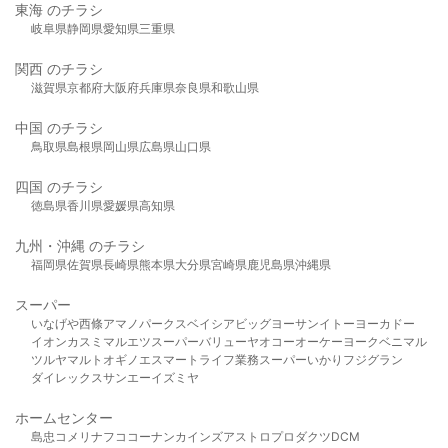
東海 のチラシ
岐阜県
静岡県
愛知県
三重県
関西 のチラシ
滋賀県
京都府
大阪府
兵庫県
奈良県
和歌山県
中国 のチラシ
鳥取県
島根県
岡山県
広島県
山口県
四国 のチラシ
徳島県
香川県
愛媛県
高知県
九州・沖縄 のチラシ
福岡県
佐賀県
長崎県
熊本県
大分県
宮崎県
鹿児島県
沖縄県
スーパー
いなげや
西條
アマノパークス
ベイシア
ビッグヨーサン
イトーヨーカドー
イオン
カスミ
マルエツ
スーパーバリュー
ヤオコー
オーケー
ヨークベニマル
ツルヤ
マルト
オギノ
エスマート
ライフ
業務スーパー
いかり
フジグラン
ダイレックス
サンエー
イズミヤ
ホームセンター
島忠
コメリ
ナフコ
コーナン
カインズ
アストロプロダクツ
DCM