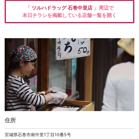
「
ツルハドラッグ
石巻中里店
」周辺で
本日チラシを掲載している店舗一覧を開く
住所
宮城県石巻市南中里1丁目10番5号