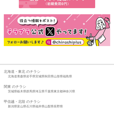
北海道・東北 のチラシ
北海道
青森県
岩手県
宮城県
秋田県
山形県
福島県
関東 のチラシ
茨城県
栃木県
群馬県
埼玉県
千葉県
東京都
神奈川県
甲信越・北陸 のチラシ
新潟県
富山県
石川県
福井県
山梨県
長野県