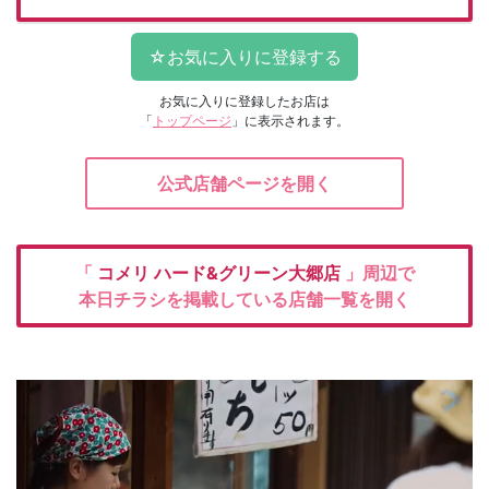
お気に入りに登録したお店は
「
トップページ
」に表示されます。
公式店舗ページを開く
「
コメリ
ハード&グリーン大郷店
」周辺で
本日チラシを掲載している店舗一覧を開く