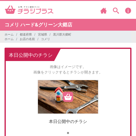
コメリ
ハード&グリーン大郷店
ホーム
都道府県
宮城県
黒川郡大郷町
ホーム
お店の名前
コメリ
本日公開中のチラシ
画像はイメージです。
画像をクリックするとチラシが開きます。
本日公開中のチラシ