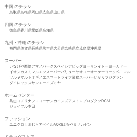
中国 のチラシ
鳥取県
島根県
岡山県
広島県
山口県
四国 のチラシ
徳島県
香川県
愛媛県
高知県
九州・沖縄 のチラシ
福岡県
佐賀県
長崎県
熊本県
大分県
宮崎県
鹿児島県
沖縄県
スーパー
いなげや
西條
アマノパークス
ベイシア
ビッグヨーサン
イトーヨーカドー
イオン
カスミ
マルエツ
スーパーバリュー
ヤオコー
オーケー
ヨークベニマル
ツルヤ
マルト
オギノ
エスマート
ライフ
業務スーパー
いかり
フジグラン
ダイレックス
サンエー
イズミヤ
ホームセンター
島忠
コメリ
ナフコ
コーナン
カインズ
アストロプロダクツ
DCM
ジョイフル本田
ファッション
ユニクロ
しまむら
アベイル
AOKI
はるやま
サカゼン
ドラッグストア