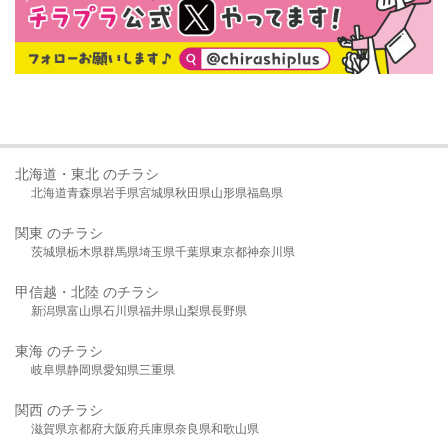
北海道・東北 のチラシ
北海道
青森県
岩手県
宮城県
秋田県
山形県
福島県
関東 のチラシ
茨城県
栃木県
群馬県
埼玉県
千葉県
東京都
神奈川県
甲信越・北陸 のチラシ
新潟県
富山県
石川県
福井県
山梨県
長野県
東海 のチラシ
岐阜県
静岡県
愛知県
三重県
関西 のチラシ
滋賀県
京都府
大阪府
兵庫県
奈良県
和歌山県