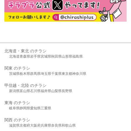
北海道・東北 のチラシ
北海道
青森県
岩手県
宮城県
秋田県
山形県
福島県
関東 のチラシ
茨城県
栃木県
群馬県
埼玉県
千葉県
東京都
神奈川県
甲信越・北陸 のチラシ
新潟県
富山県
石川県
福井県
山梨県
長野県
東海 のチラシ
岐阜県
静岡県
愛知県
三重県
関西 のチラシ
滋賀県
京都府
大阪府
兵庫県
奈良県
和歌山県