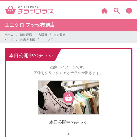
ユニクロ
フッセ布施店
ホーム
都道府県
大阪府
東大阪市
ホーム
お店の名前
ユニクロ
本日公開中のチラシ
画像はイメージです。
画像をクリックするとチラシが開きます。
本日公開中のチラシ