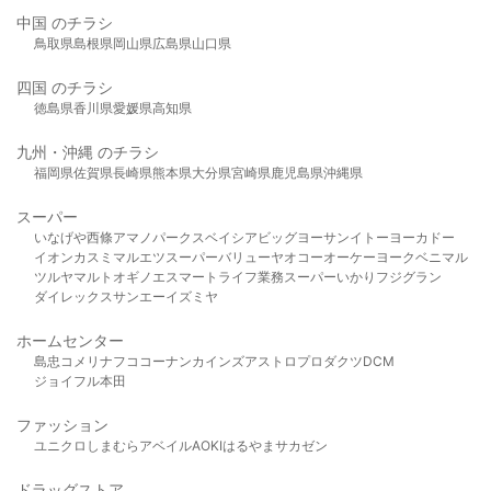
中国 のチラシ
鳥取県
島根県
岡山県
広島県
山口県
四国 のチラシ
徳島県
香川県
愛媛県
高知県
九州・沖縄 のチラシ
福岡県
佐賀県
長崎県
熊本県
大分県
宮崎県
鹿児島県
沖縄県
スーパー
いなげや
西條
アマノパークス
ベイシア
ビッグヨーサン
イトーヨーカドー
イオン
カスミ
マルエツ
スーパーバリュー
ヤオコー
オーケー
ヨークベニマル
ツルヤ
マルト
オギノ
エスマート
ライフ
業務スーパー
いかり
フジグラン
ダイレックス
サンエー
イズミヤ
ホームセンター
島忠
コメリ
ナフコ
コーナン
カインズ
アストロプロダクツ
DCM
ジョイフル本田
ファッション
ユニクロ
しまむら
アベイル
AOKI
はるやま
サカゼン
ドラッグストア