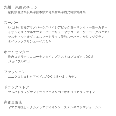
九州・沖縄 のチラシ
福岡県
佐賀県
長崎県
熊本県
大分県
宮崎県
鹿児島県
沖縄県
スーパー
いなげや
西條
アマノパークス
ベイシア
ビッグヨーサン
イトーヨーカドー
イオン
カスミ
マルエツ
スーパーバリュー
ヤオコー
オーケー
ヨークベニマル
ツルヤ
マルト
オギノ
エスマート
ライフ
業務スーパー
いかり
フジグラン
ダイレックス
サンエー
イズミヤ
ホームセンター
島忠
コメリ
ナフコ
コーナン
カインズ
アストロプロダクツ
DCM
ジョイフル本田
ファッション
ユニクロ
しまむら
アベイル
AOKI
はるやま
サカゼン
ドラッグストア
ツルハドラッグ
サンドラッグ
クスリのアオキ
ココカラファイン
家電量販店
ヤマダ電機
ビックカメラ
エディオン
ケーズデンキ
コジマ
ジョーシン