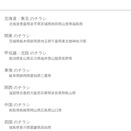
北海道・東北 のチラシ
北海道
青森県
岩手県
宮城県
秋田県
山形県
福島県
関東 のチラシ
茨城県
栃木県
群馬県
埼玉県
千葉県
東京都
神奈川県
甲信越・北陸 のチラシ
新潟県
富山県
石川県
福井県
山梨県
長野県
東海 のチラシ
岐阜県
静岡県
愛知県
三重県
関西 のチラシ
滋賀県
京都府
大阪府
兵庫県
奈良県
和歌山県
中国 のチラシ
鳥取県
島根県
岡山県
広島県
山口県
四国 のチラシ
徳島県
香川県
愛媛県
高知県