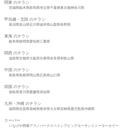
関東 のチラシ
茨城県
栃木県
群馬県
埼玉県
千葉県
東京都
神奈川県
甲信越・北陸 のチラシ
新潟県
富山県
石川県
福井県
山梨県
長野県
東海 のチラシ
岐阜県
静岡県
愛知県
三重県
関西 のチラシ
滋賀県
京都府
大阪府
兵庫県
奈良県
和歌山県
中国 のチラシ
鳥取県
島根県
岡山県
広島県
山口県
四国 のチラシ
徳島県
香川県
愛媛県
高知県
九州・沖縄 のチラシ
福岡県
佐賀県
長崎県
熊本県
大分県
宮崎県
鹿児島県
沖縄県
スーパー
いなげや
西條
アマノパークス
ベイシア
ビッグヨーサン
イトーヨーカドー