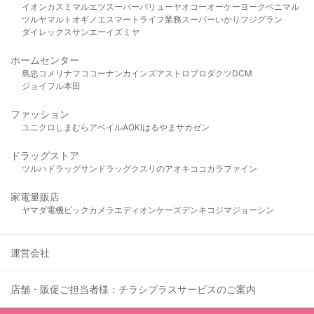
イオン
カスミ
マルエツ
スーパーバリュー
ヤオコー
オーケー
ヨークベニマル
ツルヤ
マルト
オギノ
エスマート
ライフ
業務スーパー
いかり
フジグラン
ダイレックス
サンエー
イズミヤ
ホームセンター
島忠
コメリ
ナフコ
コーナン
カインズ
アストロプロダクツ
DCM
ジョイフル本田
ファッション
ユニクロ
しまむら
アベイル
AOKI
はるやま
サカゼン
ドラッグストア
ツルハドラッグ
サンドラッグ
クスリのアオキ
ココカラファイン
家電量販店
ヤマダ電機
ビックカメラ
エディオン
ケーズデンキ
コジマ
ジョーシン
運営会社
店舗・販促ご担当者様：チラシプラスサービスのご案内