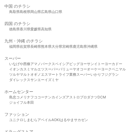
中国 のチラシ
鳥取県
島根県
岡山県
広島県
山口県
四国 のチラシ
徳島県
香川県
愛媛県
高知県
九州・沖縄 のチラシ
福岡県
佐賀県
長崎県
熊本県
大分県
宮崎県
鹿児島県
沖縄県
スーパー
いなげや
西條
アマノパークス
ベイシア
ビッグヨーサン
イトーヨーカドー
イオン
カスミ
マルエツ
スーパーバリュー
ヤオコー
オーケー
ヨークベニマル
ツルヤ
マルト
オギノ
エスマート
ライフ
業務スーパー
いかり
フジグラン
ダイレックス
サンエー
イズミヤ
ホームセンター
島忠
コメリ
ナフコ
コーナン
カインズ
アストロプロダクツ
DCM
ジョイフル本田
ファッション
ユニクロ
しまむら
アベイル
AOKI
はるやま
サカゼン
ドラッグストア