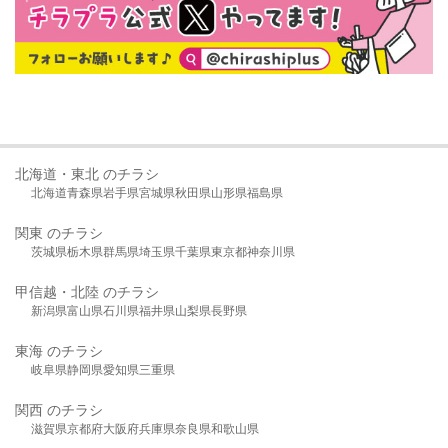
北海道・東北 のチラシ
北海道
青森県
岩手県
宮城県
秋田県
山形県
福島県
関東 のチラシ
茨城県
栃木県
群馬県
埼玉県
千葉県
東京都
神奈川県
甲信越・北陸 のチラシ
新潟県
富山県
石川県
福井県
山梨県
長野県
東海 のチラシ
岐阜県
静岡県
愛知県
三重県
関西 のチラシ
滋賀県
京都府
大阪府
兵庫県
奈良県
和歌山県