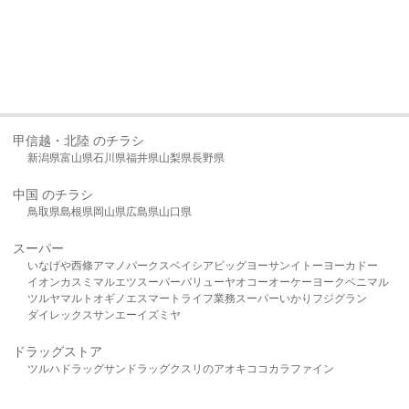
甲信越・北陸 のチラシ
新潟県
富山県
石川県
福井県
山梨県
長野県
中国 のチラシ
鳥取県
島根県
岡山県
広島県
山口県
スーパー
いなげや
西條
アマノパークス
ベイシア
ビッグヨーサン
イトーヨーカドー
イオン
カスミ
マルエツ
スーパーバリュー
ヤオコー
オーケー
ヨークベニマル
ツルヤ
マルト
オギノ
エスマート
ライフ
業務スーパー
いかり
フジグラン
ダイレックス
サンエー
イズミヤ
ドラッグストア
ツルハドラッグ
サンドラッグ
クスリのアオキ
ココカラファイン