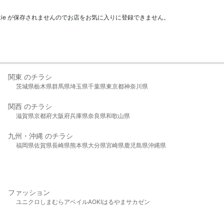
kie が保存されませんのでお店をお気に入りに登録できません。
関東 のチラシ
茨城県
栃木県
群馬県
埼玉県
千葉県
東京都
神奈川県
関西 のチラシ
滋賀県
京都府
大阪府
兵庫県
奈良県
和歌山県
九州・沖縄 のチラシ
福岡県
佐賀県
長崎県
熊本県
大分県
宮崎県
鹿児島県
沖縄県
ファッション
ユニクロ
しまむら
アベイル
AOKI
はるやま
サカゼン