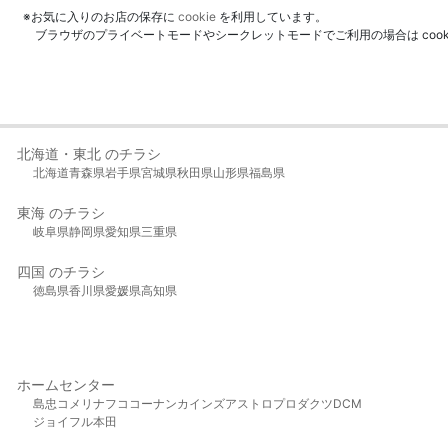
※お気に入りのお店の保存に
cookie
を利用しています。
ブラウザのプライベートモードやシークレットモードでご利用の場合は coo
北海道・東北 のチラシ
北海道
青森県
岩手県
宮城県
秋田県
山形県
福島県
東海 のチラシ
岐阜県
静岡県
愛知県
三重県
四国 のチラシ
徳島県
香川県
愛媛県
高知県
ホームセンター
島忠
コメリ
ナフコ
コーナン
カインズ
アストロプロダクツ
DCM
ジョイフル本田