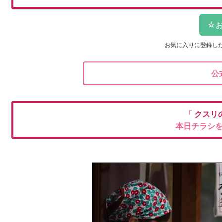
お気に入りに登録し
公
「
クスリ
本日チラシ