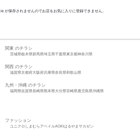
kie が保存されませんのでお店をお気に入りに登録できません。
関東 のチラシ
茨城県
栃木県
群馬県
埼玉県
千葉県
東京都
神奈川県
関西 のチラシ
滋賀県
京都府
大阪府
兵庫県
奈良県
和歌山県
九州・沖縄 のチラシ
福岡県
佐賀県
長崎県
熊本県
大分県
宮崎県
鹿児島県
沖縄県
ファッション
ユニクロ
しまむら
アベイル
AOKI
はるやま
サカゼン