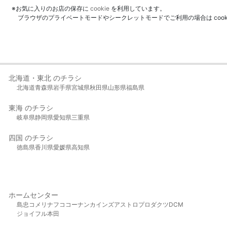
※お気に入りのお店の保存に
cookie
を利用しています。
ブラウザのプライベートモードやシークレットモードでご利用の場合は coo
北海道・東北 のチラシ
北海道
青森県
岩手県
宮城県
秋田県
山形県
福島県
東海 のチラシ
岐阜県
静岡県
愛知県
三重県
四国 のチラシ
徳島県
香川県
愛媛県
高知県
ホームセンター
島忠
コメリ
ナフコ
コーナン
カインズ
アストロプロダクツ
DCM
ジョイフル本田