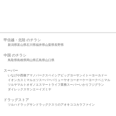
甲信越・北陸 のチラシ
新潟県
富山県
石川県
福井県
山梨県
長野県
中国 のチラシ
鳥取県
島根県
岡山県
広島県
山口県
スーパー
いなげや
西條
アマノパークス
ベイシア
ビッグヨーサン
イトーヨーカドー
イオン
カスミ
マルエツ
スーパーバリュー
ヤオコー
オーケー
ヨークベニマル
ツルヤ
マルト
オギノ
エスマート
ライフ
業務スーパー
いかり
フジグラン
ダイレックス
サンエー
イズミヤ
ドラッグストア
ツルハドラッグ
サンドラッグ
クスリのアオキ
ココカラファイン