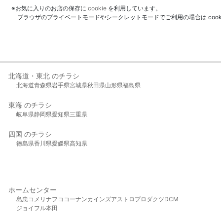
※お気に入りのお店の保存に
cookie
を利用しています。
ブラウザのプライベートモードやシークレットモードでご利用の場合は coo
北海道・東北 のチラシ
北海道
青森県
岩手県
宮城県
秋田県
山形県
福島県
東海 のチラシ
岐阜県
静岡県
愛知県
三重県
四国 のチラシ
徳島県
香川県
愛媛県
高知県
ホームセンター
島忠
コメリ
ナフコ
コーナン
カインズ
アストロプロダクツ
DCM
ジョイフル本田