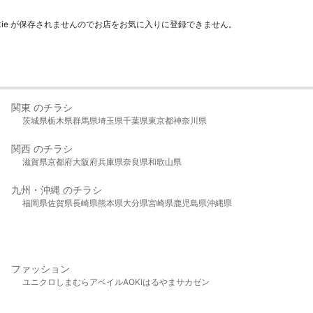
kie が保存されませんのでお店をお気に入りに登録できません。
関東 のチラシ
茨城県
栃木県
群馬県
埼玉県
千葉県
東京都
神奈川県
関西 のチラシ
滋賀県
京都府
大阪府
兵庫県
奈良県
和歌山県
九州・沖縄 のチラシ
福岡県
佐賀県
長崎県
熊本県
大分県
宮崎県
鹿児島県
沖縄県
ファッション
ユニクロ
しまむら
アベイル
AOKI
はるやま
サカゼン