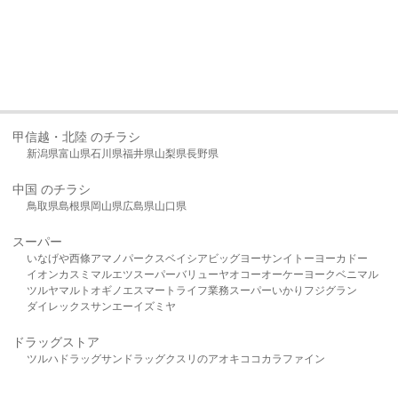
甲信越・北陸 のチラシ
新潟県
富山県
石川県
福井県
山梨県
長野県
中国 のチラシ
鳥取県
島根県
岡山県
広島県
山口県
スーパー
いなげや
西條
アマノパークス
ベイシア
ビッグヨーサン
イトーヨーカドー
イオン
カスミ
マルエツ
スーパーバリュー
ヤオコー
オーケー
ヨークベニマル
ツルヤ
マルト
オギノ
エスマート
ライフ
業務スーパー
いかり
フジグラン
ダイレックス
サンエー
イズミヤ
ドラッグストア
ツルハドラッグ
サンドラッグ
クスリのアオキ
ココカラファイン