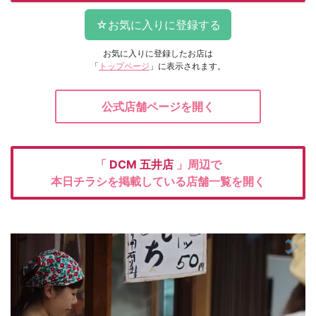
お気に入りに登録したお店は
「
トップページ
」に表示されます。
公式店舗ページを開く
「
DCM
五井店
」周辺で
本日チラシを掲載している店舗一覧を開く