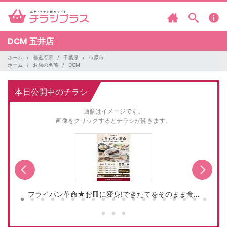
DCM
五井店
ホーム
都道府県
千葉県
市原市
ホーム
お店の名前
DCM
本日公開中のチラシ
画像はイメージです。
画像をクリックするとチラシが開きます。
フライパン革命★お皿に変身!できたてをそのまま食…