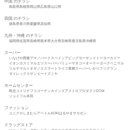
中国 のチラシ
鳥取県
島根県
岡山県
広島県
山口県
四国 のチラシ
徳島県
香川県
愛媛県
高知県
九州・沖縄 のチラシ
福岡県
佐賀県
長崎県
熊本県
大分県
宮崎県
鹿児島県
沖縄県
スーパー
いなげや
西條
アマノパークス
ベイシア
ビッグヨーサン
イトーヨーカドー
イオン
カスミ
マルエツ
スーパーバリュー
ヤオコー
オーケー
ヨークベニマル
ツルヤ
マルト
オギノ
エスマート
ライフ
業務スーパー
いかり
フジグラン
ダイレックス
サンエー
イズミヤ
ホームセンター
島忠
コメリ
ナフコ
コーナン
カインズ
アストロプロダクツ
DCM
ジョイフル本田
ファッション
ユニクロ
しまむら
アベイル
AOKI
はるやま
サカゼン
ドラッグストア