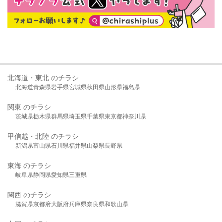
北海道・東北 のチラシ
北海道
青森県
岩手県
宮城県
秋田県
山形県
福島県
関東 のチラシ
茨城県
栃木県
群馬県
埼玉県
千葉県
東京都
神奈川県
甲信越・北陸 のチラシ
新潟県
富山県
石川県
福井県
山梨県
長野県
東海 のチラシ
岐阜県
静岡県
愛知県
三重県
関西 のチラシ
滋賀県
京都府
大阪府
兵庫県
奈良県
和歌山県