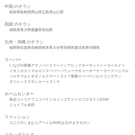
中国 のチラシ
鳥取県
島根県
岡山県
広島県
山口県
四国 のチラシ
徳島県
香川県
愛媛県
高知県
九州・沖縄 のチラシ
福岡県
佐賀県
長崎県
熊本県
大分県
宮崎県
鹿児島県
沖縄県
スーパー
いなげや
西條
アマノパークス
ベイシア
ビッグヨーサン
イトーヨーカドー
イオン
カスミ
マルエツ
スーパーバリュー
ヤオコー
オーケー
ヨークベニマル
ツルヤ
マルト
オギノ
エスマート
ライフ
業務スーパー
いかり
フジグラン
ダイレックス
サンエー
イズミヤ
ホームセンター
島忠
コメリ
ナフコ
コーナン
カインズ
アストロプロダクツ
DCM
ジョイフル本田
ファッション
ユニクロ
しまむら
アベイル
AOKI
はるやま
サカゼン
ドラッグストア