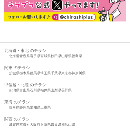
北海道・東北 のチラシ
北海道
青森県
岩手県
宮城県
秋田県
山形県
福島県
関東 のチラシ
茨城県
栃木県
群馬県
埼玉県
千葉県
東京都
神奈川県
甲信越・北陸 のチラシ
新潟県
富山県
石川県
福井県
山梨県
長野県
東海 のチラシ
岐阜県
静岡県
愛知県
三重県
関西 のチラシ
滋賀県
京都府
大阪府
兵庫県
奈良県
和歌山県