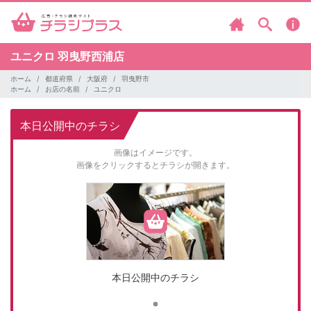
ユニクロ
羽曳野西浦店
ホーム
都道府県
大阪府
羽曳野市
ホーム
お店の名前
ユニクロ
本日公開中のチラシ
画像はイメージです。
画像をクリックするとチラシが開きます。
本日公開中のチラシ