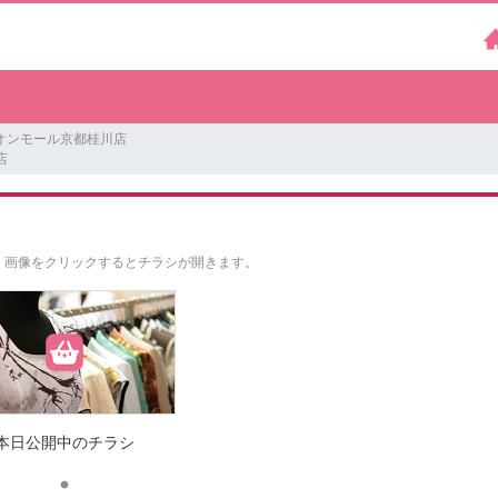
オンモール京都桂川店
店
。
画像をクリックするとチラシが開きます。
本日公開中のチラシ