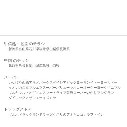
甲信越・北陸 のチラシ
新潟県
富山県
石川県
福井県
山梨県
長野県
中国 のチラシ
鳥取県
島根県
岡山県
広島県
山口県
スーパー
いなげや
西條
アマノパークス
ベイシア
ビッグヨーサン
イトーヨーカドー
イオン
カスミ
マルエツ
スーパーバリュー
ヤオコー
オーケー
ヨークベニマル
ツルヤ
マルト
オギノ
エスマート
ライフ
業務スーパー
いかり
フジグラン
ダイレックス
サンエー
イズミヤ
ドラッグストア
ツルハドラッグ
サンドラッグ
クスリのアオキ
ココカラファイン