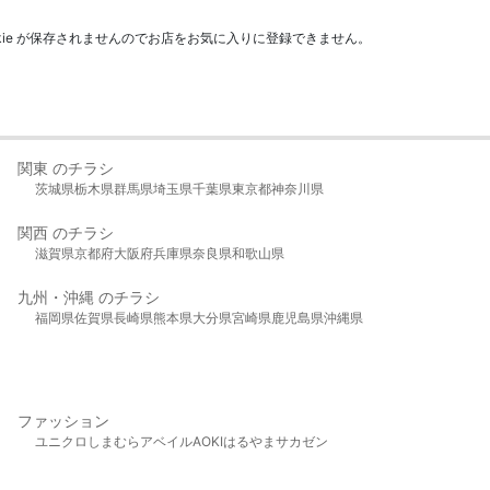
kie が保存されませんのでお店をお気に入りに登録できません。
関東 のチラシ
茨城県
栃木県
群馬県
埼玉県
千葉県
東京都
神奈川県
関西 のチラシ
滋賀県
京都府
大阪府
兵庫県
奈良県
和歌山県
九州・沖縄 のチラシ
福岡県
佐賀県
長崎県
熊本県
大分県
宮崎県
鹿児島県
沖縄県
ファッション
ユニクロ
しまむら
アベイル
AOKI
はるやま
サカゼン