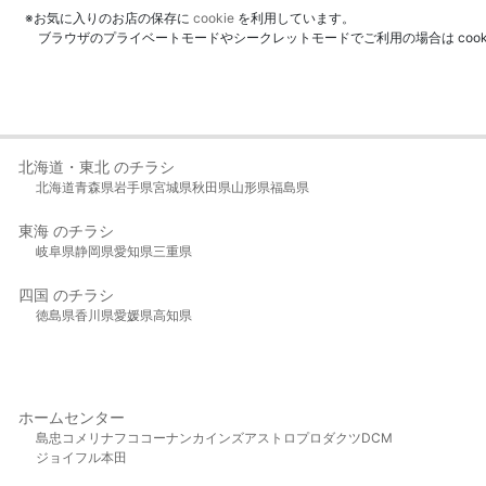
※お気に入りのお店の保存に
cookie
を利用しています。
ブラウザのプライベートモードやシークレットモードでご利用の場合は coo
北海道・東北 のチラシ
北海道
青森県
岩手県
宮城県
秋田県
山形県
福島県
東海 のチラシ
岐阜県
静岡県
愛知県
三重県
四国 のチラシ
徳島県
香川県
愛媛県
高知県
ホームセンター
島忠
コメリ
ナフコ
コーナン
カインズ
アストロプロダクツ
DCM
ジョイフル本田