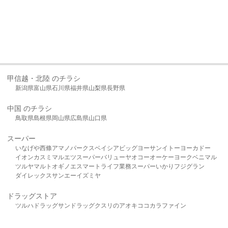
甲信越・北陸 のチラシ
新潟県
富山県
石川県
福井県
山梨県
長野県
中国 のチラシ
鳥取県
島根県
岡山県
広島県
山口県
スーパー
いなげや
西條
アマノパークス
ベイシア
ビッグヨーサン
イトーヨーカドー
イオン
カスミ
マルエツ
スーパーバリュー
ヤオコー
オーケー
ヨークベニマル
ツルヤ
マルト
オギノ
エスマート
ライフ
業務スーパー
いかり
フジグラン
ダイレックス
サンエー
イズミヤ
ドラッグストア
ツルハドラッグ
サンドラッグ
クスリのアオキ
ココカラファイン