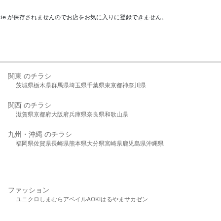
kie が保存されませんのでお店をお気に入りに登録できません。
関東 のチラシ
茨城県
栃木県
群馬県
埼玉県
千葉県
東京都
神奈川県
関西 のチラシ
滋賀県
京都府
大阪府
兵庫県
奈良県
和歌山県
九州・沖縄 のチラシ
福岡県
佐賀県
長崎県
熊本県
大分県
宮崎県
鹿児島県
沖縄県
ファッション
ユニクロ
しまむら
アベイル
AOKI
はるやま
サカゼン