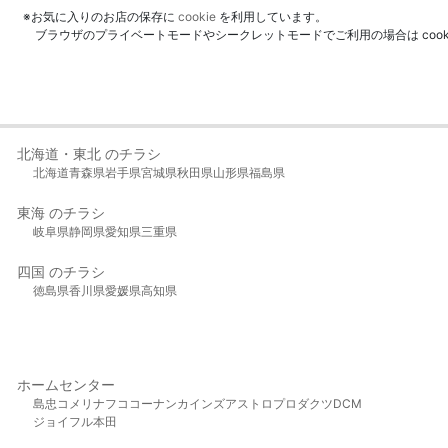
※お気に入りのお店の保存に
cookie
を利用しています。
ブラウザのプライベートモードやシークレットモードでご利用の場合は coo
北海道・東北 のチラシ
北海道
青森県
岩手県
宮城県
秋田県
山形県
福島県
東海 のチラシ
岐阜県
静岡県
愛知県
三重県
四国 のチラシ
徳島県
香川県
愛媛県
高知県
ホームセンター
島忠
コメリ
ナフコ
コーナン
カインズ
アストロプロダクツ
DCM
ジョイフル本田