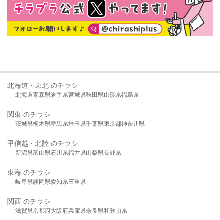
北海道・東北 のチラシ
北海道
青森県
岩手県
宮城県
秋田県
山形県
福島県
関東 のチラシ
茨城県
栃木県
群馬県
埼玉県
千葉県
東京都
神奈川県
甲信越・北陸 のチラシ
新潟県
富山県
石川県
福井県
山梨県
長野県
東海 のチラシ
岐阜県
静岡県
愛知県
三重県
関西 のチラシ
滋賀県
京都府
大阪府
兵庫県
奈良県
和歌山県