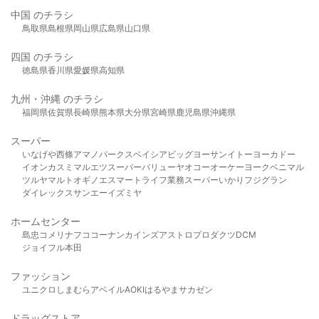
中国 のチラシ
鳥取県
島根県
岡山県
広島県
山口県
四国 のチラシ
徳島県
香川県
愛媛県
高知県
九州・沖縄 のチラシ
福岡県
佐賀県
長崎県
熊本県
大分県
宮崎県
鹿児島県
沖縄県
スーパー
いなげや
西條
アマノパークス
ベイシア
ビッグヨーサン
イトーヨーカドー
イオン
カスミ
マルエツ
スーパーバリュー
ヤオコー
オーケー
ヨークベニマル
ツルヤ
マルト
オギノ
エスマート
ライフ
業務スーパー
いかり
フジグラン
ダイレックス
サンエー
イズミヤ
ホームセンター
島忠
コメリ
ナフコ
コーナン
カインズ
アストロプロダクツ
DCM
ジョイフル本田
ファッション
ユニクロ
しまむら
アベイル
AOKI
はるやま
サカゼン
ドラッグストア