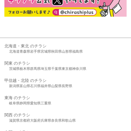
北海道・東北 のチラシ
北海道
青森県
岩手県
宮城県
秋田県
山形県
福島県
関東 のチラシ
茨城県
栃木県
群馬県
埼玉県
千葉県
東京都
神奈川県
甲信越・北陸 のチラシ
新潟県
富山県
石川県
福井県
山梨県
長野県
東海 のチラシ
岐阜県
静岡県
愛知県
三重県
関西 のチラシ
滋賀県
京都府
大阪府
兵庫県
奈良県
和歌山県