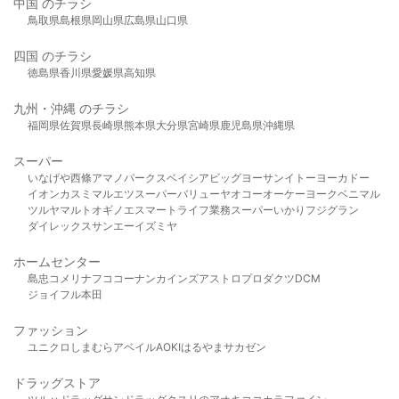
中国 のチラシ
鳥取県
島根県
岡山県
広島県
山口県
四国 のチラシ
徳島県
香川県
愛媛県
高知県
九州・沖縄 のチラシ
福岡県
佐賀県
長崎県
熊本県
大分県
宮崎県
鹿児島県
沖縄県
スーパー
いなげや
西條
アマノパークス
ベイシア
ビッグヨーサン
イトーヨーカドー
イオン
カスミ
マルエツ
スーパーバリュー
ヤオコー
オーケー
ヨークベニマル
ツルヤ
マルト
オギノ
エスマート
ライフ
業務スーパー
いかり
フジグラン
ダイレックス
サンエー
イズミヤ
ホームセンター
島忠
コメリ
ナフコ
コーナン
カインズ
アストロプロダクツ
DCM
ジョイフル本田
ファッション
ユニクロ
しまむら
アベイル
AOKI
はるやま
サカゼン
ドラッグストア