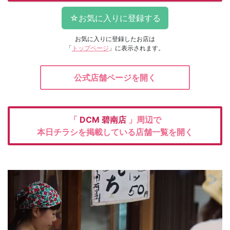
お気に入りに登録したお店は
「
トップページ
」に表示されます。
公式店舗ページを開く
「
DCM
碧南店
」周辺で
本日チラシを掲載している店舗一覧を開く