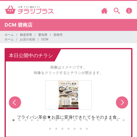
DCM
碧南店
ホーム
都道府県
愛知県
碧南市
ホーム
お店の名前
DCM
本日公開中のチラシ
画像はイメージです。
画像をクリックするとチラシが開きます。
フライパン革命★お皿に変身!できたてをそのまま食…