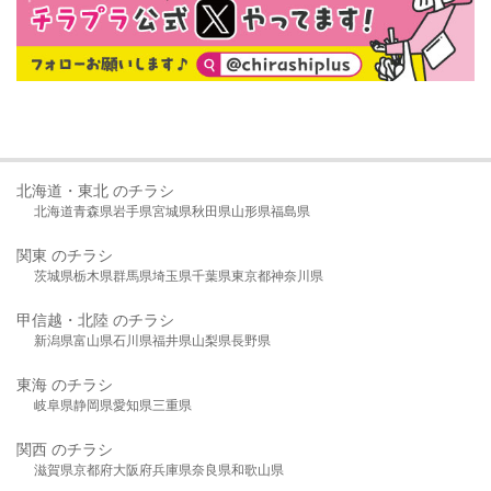
北海道・東北 のチラシ
北海道
青森県
岩手県
宮城県
秋田県
山形県
福島県
関東 のチラシ
茨城県
栃木県
群馬県
埼玉県
千葉県
東京都
神奈川県
甲信越・北陸 のチラシ
新潟県
富山県
石川県
福井県
山梨県
長野県
東海 のチラシ
岐阜県
静岡県
愛知県
三重県
関西 のチラシ
滋賀県
京都府
大阪府
兵庫県
奈良県
和歌山県