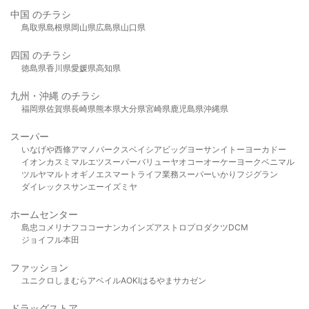
中国 のチラシ
鳥取県
島根県
岡山県
広島県
山口県
四国 のチラシ
徳島県
香川県
愛媛県
高知県
九州・沖縄 のチラシ
福岡県
佐賀県
長崎県
熊本県
大分県
宮崎県
鹿児島県
沖縄県
スーパー
いなげや
西條
アマノパークス
ベイシア
ビッグヨーサン
イトーヨーカドー
イオン
カスミ
マルエツ
スーパーバリュー
ヤオコー
オーケー
ヨークベニマル
ツルヤ
マルト
オギノ
エスマート
ライフ
業務スーパー
いかり
フジグラン
ダイレックス
サンエー
イズミヤ
ホームセンター
島忠
コメリ
ナフコ
コーナン
カインズ
アストロプロダクツ
DCM
ジョイフル本田
ファッション
ユニクロ
しまむら
アベイル
AOKI
はるやま
サカゼン
ドラッグストア