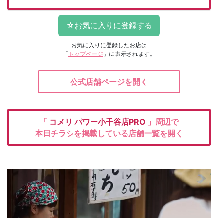
お気に入りに登録したお店は
「
トップページ
」に表示されます。
公式店舗ページを開く
「
コメリ
パワー小千谷店PRO
」周辺で
本日チラシを掲載している店舗一覧を開く