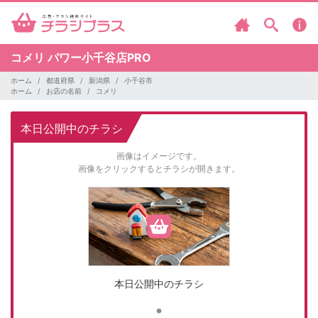
コメリ
パワー小千谷店PRO
ホーム
都道府県
新潟県
小千谷市
ホーム
お店の名前
コメリ
本日公開中のチラシ
画像はイメージです。
画像をクリックするとチラシが開きます。
本日公開中のチラシ