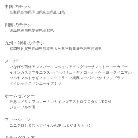
中国 のチラシ
鳥取県
島根県
岡山県
広島県
山口県
四国 のチラシ
徳島県
香川県
愛媛県
高知県
九州・沖縄 のチラシ
福岡県
佐賀県
長崎県
熊本県
大分県
宮崎県
鹿児島県
沖縄県
スーパー
いなげや
西條
アマノパークス
ベイシア
ビッグヨーサン
イトーヨーカドー
イオン
カスミ
マルエツ
スーパーバリュー
ヤオコー
オーケー
ヨークベニマル
ツルヤ
マルト
オギノ
エスマート
ライフ
業務スーパー
いかり
フジグラン
ダイレックス
サンエー
イズミヤ
ホームセンター
島忠
コメリ
ナフコ
コーナン
カインズ
アストロプロダクツ
DCM
ジョイフル本田
ファッション
ユニクロ
しまむら
アベイル
AOKI
はるやま
サカゼン
ドラッグストア