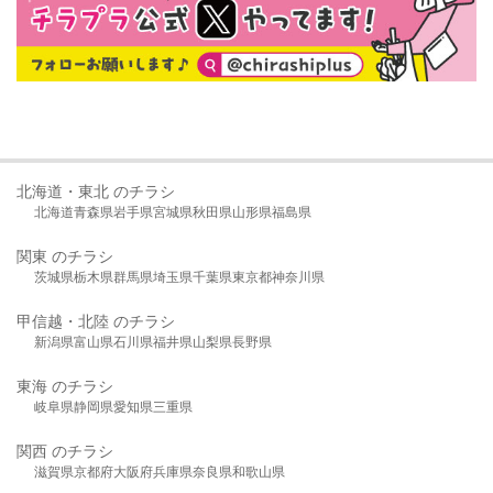
北海道・東北 のチラシ
北海道
青森県
岩手県
宮城県
秋田県
山形県
福島県
関東 のチラシ
茨城県
栃木県
群馬県
埼玉県
千葉県
東京都
神奈川県
甲信越・北陸 のチラシ
新潟県
富山県
石川県
福井県
山梨県
長野県
東海 のチラシ
岐阜県
静岡県
愛知県
三重県
関西 のチラシ
滋賀県
京都府
大阪府
兵庫県
奈良県
和歌山県