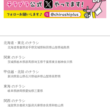
北海道・東北 のチラシ
北海道
青森県
岩手県
宮城県
秋田県
山形県
福島県
関東 のチラシ
茨城県
栃木県
群馬県
埼玉県
千葉県
東京都
神奈川県
甲信越・北陸 のチラシ
新潟県
富山県
石川県
福井県
山梨県
長野県
東海 のチラシ
岐阜県
静岡県
愛知県
三重県
関西 のチラシ
滋賀県
京都府
大阪府
兵庫県
奈良県
和歌山県