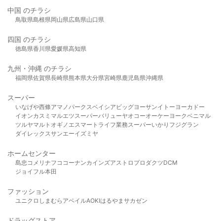
中国 のチラシ
鳥取県
島根県
岡山県
広島県
山口県
四国 のチラシ
徳島県
香川県
愛媛県
高知県
九州・沖縄 のチラシ
福岡県
佐賀県
長崎県
熊本県
大分県
宮崎県
鹿児島県
沖縄県
スーパー
いなげや
西條
アマノパークス
ベイシア
ビッグヨーサン
イトーヨーカドー
イオン
カスミ
マルエツ
スーパーバリュー
ヤオコー
オーケー
ヨークベニマル
ツルヤ
マルト
オギノ
エスマート
ライフ
業務スーパー
いかり
フジグラン
ダイレックス
サンエー
イズミヤ
ホームセンター
島忠
コメリ
ナフコ
コーナン
カインズ
アストロプロダクツ
DCM
ジョイフル本田
ファッション
ユニクロ
しまむら
アベイル
AOKI
はるやま
サカゼン
ドラッグストア