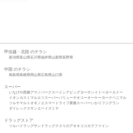
甲信越・北陸 のチラシ
新潟県
富山県
石川県
福井県
山梨県
長野県
中国 のチラシ
鳥取県
島根県
岡山県
広島県
山口県
スーパー
いなげや
西條
アマノパークス
ベイシア
ビッグヨーサン
イトーヨーカドー
イオン
カスミ
マルエツ
スーパーバリュー
ヤオコー
オーケー
ヨークベニマル
ツルヤ
マルト
オギノ
エスマート
ライフ
業務スーパー
いかり
フジグラン
ダイレックス
サンエー
イズミヤ
ドラッグストア
ツルハドラッグ
サンドラッグ
クスリのアオキ
ココカラファイン