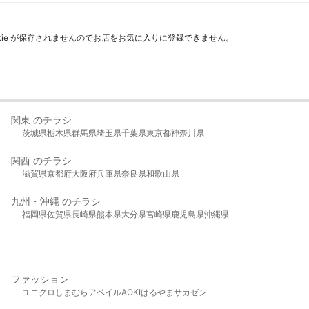
kie が保存されませんのでお店をお気に入りに登録できません。
関東 のチラシ
茨城県
栃木県
群馬県
埼玉県
千葉県
東京都
神奈川県
関西 のチラシ
滋賀県
京都府
大阪府
兵庫県
奈良県
和歌山県
九州・沖縄 のチラシ
福岡県
佐賀県
長崎県
熊本県
大分県
宮崎県
鹿児島県
沖縄県
ファッション
ユニクロ
しまむら
アベイル
AOKI
はるやま
サカゼン