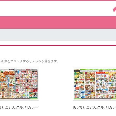
。
画像をクリックするとチラシが開きます。
5号とことんグルメ!カレー
8/5号とことんグルメ!カ