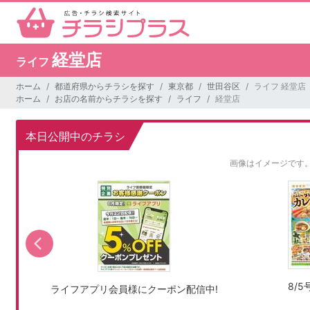
経堂店
ライフ
ホーム
都道府県からチラシを探す
東京都
世田谷区
ライフ 経堂店
ホーム
お店の名前からチラシを探す
ライフ
経堂店
本日公開中のチラシ
画像はイメージです
8/
ライフアプリ会員様にクーポン配信中!