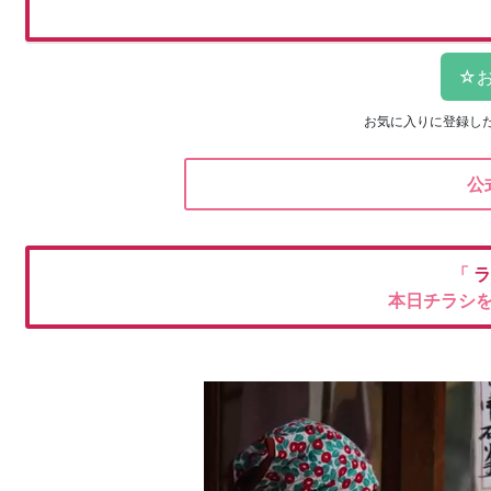
お気に入りに登録し
公
「
ラ
本日チラシ