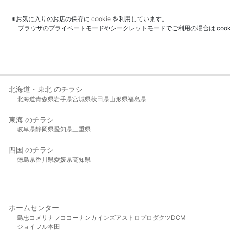
※お気に入りのお店の保存に
cookie
を利用しています。
ブラウザのプライベートモードやシークレットモードでご利用の場合は coo
北海道・東北 のチラシ
北海道
青森県
岩手県
宮城県
秋田県
山形県
福島県
東海 のチラシ
岐阜県
静岡県
愛知県
三重県
四国 のチラシ
徳島県
香川県
愛媛県
高知県
ホームセンター
島忠
コメリ
ナフコ
コーナン
カインズ
アストロプロダクツ
DCM
ジョイフル本田