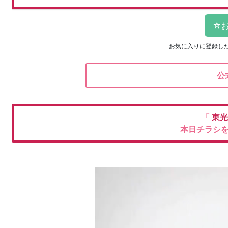
お気に入りに登録し
公
「
東光
本日チラシ