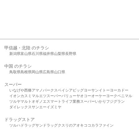
甲信越・北陸 のチラシ
新潟県
富山県
石川県
福井県
山梨県
長野県
中国 のチラシ
鳥取県
島根県
岡山県
広島県
山口県
スーパー
いなげや
西條
アマノパークス
ベイシア
ビッグヨーサン
イトーヨーカドー
イオン
カスミ
マルエツ
スーパーバリュー
ヤオコー
オーケー
ヨークベニマル
ツルヤ
マルト
オギノ
エスマート
ライフ
業務スーパー
いかり
フジグラン
ダイレックス
サンエー
イズミヤ
ドラッグストア
ツルハドラッグ
サンドラッグ
クスリのアオキ
ココカラファイン