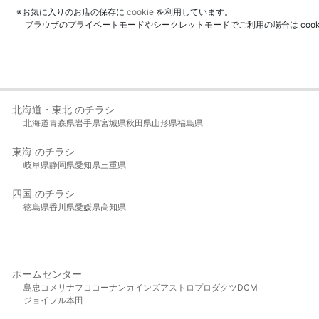
※お気に入りのお店の保存に
cookie
を利用しています。
ブラウザのプライベートモードやシークレットモードでご利用の場合は coo
北海道・東北 のチラシ
北海道
青森県
岩手県
宮城県
秋田県
山形県
福島県
東海 のチラシ
岐阜県
静岡県
愛知県
三重県
四国 のチラシ
徳島県
香川県
愛媛県
高知県
ホームセンター
島忠
コメリ
ナフコ
コーナン
カインズ
アストロプロダクツ
DCM
ジョイフル本田