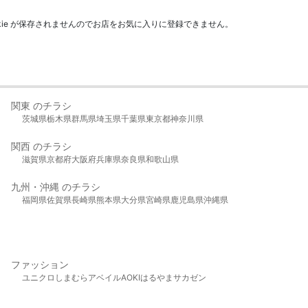
kie が保存されませんのでお店をお気に入りに登録できません。
関東 のチラシ
茨城県
栃木県
群馬県
埼玉県
千葉県
東京都
神奈川県
関西 のチラシ
滋賀県
京都府
大阪府
兵庫県
奈良県
和歌山県
九州・沖縄 のチラシ
福岡県
佐賀県
長崎県
熊本県
大分県
宮崎県
鹿児島県
沖縄県
ファッション
ユニクロ
しまむら
アベイル
AOKI
はるやま
サカゼン