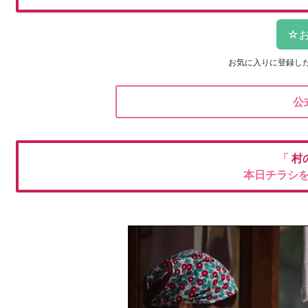
お気に入りに登録し
公
「
村
本日チラシ