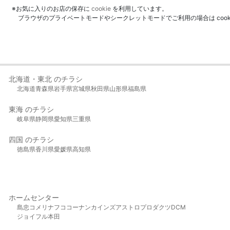
※お気に入りのお店の保存に
cookie
を利用しています。
ブラウザのプライベートモードやシークレットモードでご利用の場合は coo
北海道・東北 のチラシ
北海道
青森県
岩手県
宮城県
秋田県
山形県
福島県
東海 のチラシ
岐阜県
静岡県
愛知県
三重県
四国 のチラシ
徳島県
香川県
愛媛県
高知県
ホームセンター
島忠
コメリ
ナフコ
コーナン
カインズ
アストロプロダクツ
DCM
ジョイフル本田