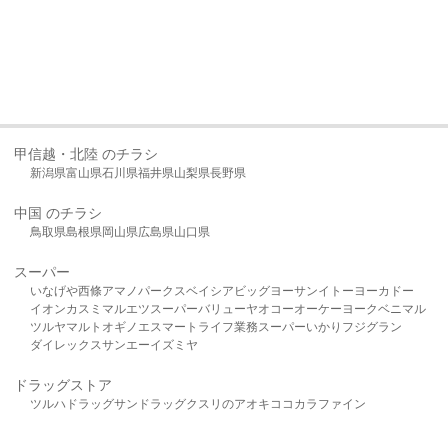
甲信越・北陸 のチラシ
新潟県
富山県
石川県
福井県
山梨県
長野県
中国 のチラシ
鳥取県
島根県
岡山県
広島県
山口県
スーパー
いなげや
西條
アマノパークス
ベイシア
ビッグヨーサン
イトーヨーカドー
イオン
カスミ
マルエツ
スーパーバリュー
ヤオコー
オーケー
ヨークベニマル
ツルヤ
マルト
オギノ
エスマート
ライフ
業務スーパー
いかり
フジグラン
ダイレックス
サンエー
イズミヤ
ドラッグストア
ツルハドラッグ
サンドラッグ
クスリのアオキ
ココカラファイン