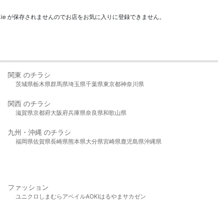
kie が保存されませんのでお店をお気に入りに登録できません。
関東 のチラシ
茨城県
栃木県
群馬県
埼玉県
千葉県
東京都
神奈川県
関西 のチラシ
滋賀県
京都府
大阪府
兵庫県
奈良県
和歌山県
九州・沖縄 のチラシ
福岡県
佐賀県
長崎県
熊本県
大分県
宮崎県
鹿児島県
沖縄県
ファッション
ユニクロ
しまむら
アベイル
AOKI
はるやま
サカゼン