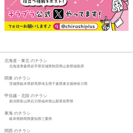
北海道・東北 のチラシ
北海道
青森県
岩手県
宮城県
秋田県
山形県
福島県
関東 のチラシ
茨城県
栃木県
群馬県
埼玉県
千葉県
東京都
神奈川県
甲信越・北陸 のチラシ
新潟県
富山県
石川県
福井県
山梨県
長野県
東海 のチラシ
岐阜県
静岡県
愛知県
三重県
関西 のチラシ