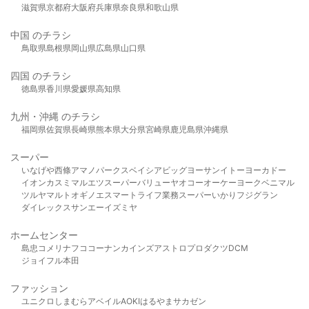
滋賀県
京都府
大阪府
兵庫県
奈良県
和歌山県
中国 のチラシ
鳥取県
島根県
岡山県
広島県
山口県
四国 のチラシ
徳島県
香川県
愛媛県
高知県
九州・沖縄 のチラシ
福岡県
佐賀県
長崎県
熊本県
大分県
宮崎県
鹿児島県
沖縄県
スーパー
いなげや
西條
アマノパークス
ベイシア
ビッグヨーサン
イトーヨーカドー
イオン
カスミ
マルエツ
スーパーバリュー
ヤオコー
オーケー
ヨークベニマル
ツルヤ
マルト
オギノ
エスマート
ライフ
業務スーパー
いかり
フジグラン
ダイレックス
サンエー
イズミヤ
ホームセンター
島忠
コメリ
ナフコ
コーナン
カインズ
アストロプロダクツ
DCM
ジョイフル本田
ファッション
ユニクロ
しまむら
アベイル
AOKI
はるやま
サカゼン