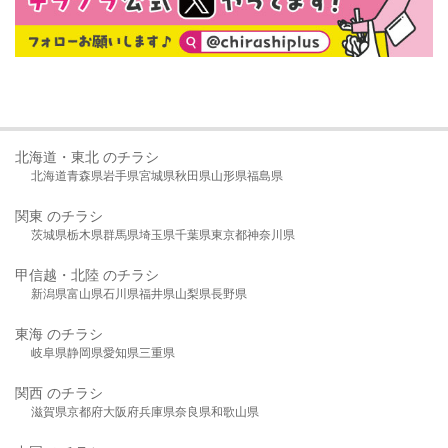
北海道・東北 のチラシ
北海道
青森県
岩手県
宮城県
秋田県
山形県
福島県
関東 のチラシ
茨城県
栃木県
群馬県
埼玉県
千葉県
東京都
神奈川県
甲信越・北陸 のチラシ
新潟県
富山県
石川県
福井県
山梨県
長野県
東海 のチラシ
岐阜県
静岡県
愛知県
三重県
関西 のチラシ
滋賀県
京都府
大阪府
兵庫県
奈良県
和歌山県