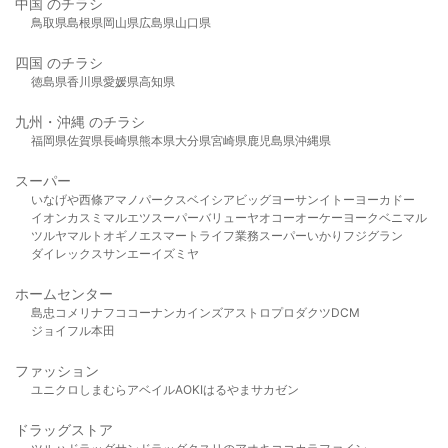
中国 のチラシ
鳥取県
島根県
岡山県
広島県
山口県
四国 のチラシ
徳島県
香川県
愛媛県
高知県
九州・沖縄 のチラシ
福岡県
佐賀県
長崎県
熊本県
大分県
宮崎県
鹿児島県
沖縄県
スーパー
いなげや
西條
アマノパークス
ベイシア
ビッグヨーサン
イトーヨーカドー
イオン
カスミ
マルエツ
スーパーバリュー
ヤオコー
オーケー
ヨークベニマル
ツルヤ
マルト
オギノ
エスマート
ライフ
業務スーパー
いかり
フジグラン
ダイレックス
サンエー
イズミヤ
ホームセンター
島忠
コメリ
ナフコ
コーナン
カインズ
アストロプロダクツ
DCM
ジョイフル本田
ファッション
ユニクロ
しまむら
アベイル
AOKI
はるやま
サカゼン
ドラッグストア