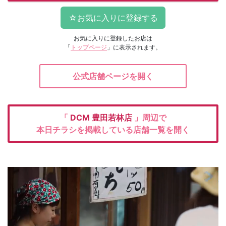
お気に入りに登録したお店は
「
トップページ
」に表示されます。
公式店舗ページを開く
「
DCM
豊田若林店
」周辺で
本日チラシを掲載している店舗一覧を開く