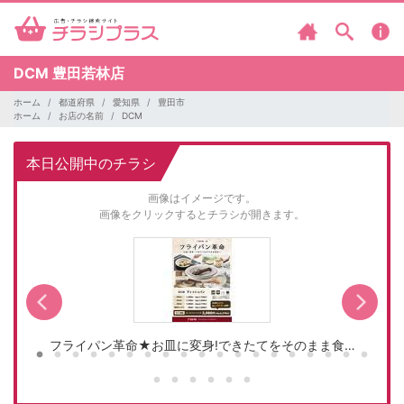
DCM
豊田若林店
ホーム
都道府県
愛知県
豊田市
ホーム
お店の名前
DCM
本日公開中のチラシ
画像はイメージです。
画像をクリックするとチラシが開きます。
フライパン革命★お皿に変身!できたてをそのまま食…