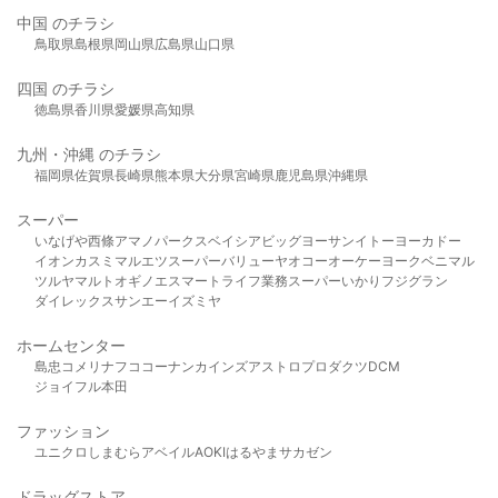
中国 のチラシ
鳥取県
島根県
岡山県
広島県
山口県
四国 のチラシ
徳島県
香川県
愛媛県
高知県
九州・沖縄 のチラシ
福岡県
佐賀県
長崎県
熊本県
大分県
宮崎県
鹿児島県
沖縄県
スーパー
いなげや
西條
アマノパークス
ベイシア
ビッグヨーサン
イトーヨーカドー
イオン
カスミ
マルエツ
スーパーバリュー
ヤオコー
オーケー
ヨークベニマル
ツルヤ
マルト
オギノ
エスマート
ライフ
業務スーパー
いかり
フジグラン
ダイレックス
サンエー
イズミヤ
ホームセンター
島忠
コメリ
ナフコ
コーナン
カインズ
アストロプロダクツ
DCM
ジョイフル本田
ファッション
ユニクロ
しまむら
アベイル
AOKI
はるやま
サカゼン
ドラッグストア