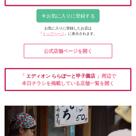
お気に入りに登録したお店は
「
トップページ
」に表示されます。
公式店舗ページを開く
「
エディオン
ららぽーと甲子園店
」周辺で
本日チラシを掲載している店舗一覧を開く