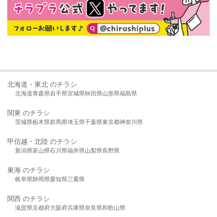
北海道・東北 のチラシ
北海道
青森県
岩手県
宮城県
秋田県
山形県
福島県
関東 のチラシ
茨城県
栃木県
群馬県
埼玉県
千葉県
東京都
神奈川県
甲信越・北陸 のチラシ
新潟県
富山県
石川県
福井県
山梨県
長野県
東海 のチラシ
岐阜県
静岡県
愛知県
三重県
関西 のチラシ
滋賀県
京都府
大阪府
兵庫県
奈良県
和歌山県