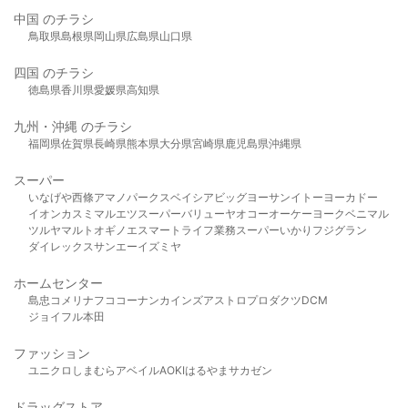
中国 のチラシ
鳥取県
島根県
岡山県
広島県
山口県
四国 のチラシ
徳島県
香川県
愛媛県
高知県
九州・沖縄 のチラシ
福岡県
佐賀県
長崎県
熊本県
大分県
宮崎県
鹿児島県
沖縄県
スーパー
いなげや
西條
アマノパークス
ベイシア
ビッグヨーサン
イトーヨーカドー
イオン
カスミ
マルエツ
スーパーバリュー
ヤオコー
オーケー
ヨークベニマル
ツルヤ
マルト
オギノ
エスマート
ライフ
業務スーパー
いかり
フジグラン
ダイレックス
サンエー
イズミヤ
ホームセンター
島忠
コメリ
ナフコ
コーナン
カインズ
アストロプロダクツ
DCM
ジョイフル本田
ファッション
ユニクロ
しまむら
アベイル
AOKI
はるやま
サカゼン
ドラッグストア