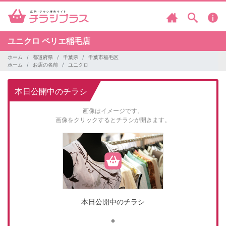
ユニクロ
ペリエ稲毛店
ホーム
都道府県
千葉県
千葉市稲毛区
ホーム
お店の名前
ユニクロ
本日公開中のチラシ
画像はイメージです。
画像をクリックするとチラシが開きます。
本日公開中のチラシ