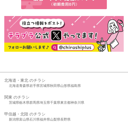
北海道・東北 のチラシ
北海道
青森県
岩手県
宮城県
秋田県
山形県
福島県
関東 のチラシ
茨城県
栃木県
群馬県
埼玉県
千葉県
東京都
神奈川県
甲信越・北陸 のチラシ
新潟県
富山県
石川県
福井県
山梨県
長野県