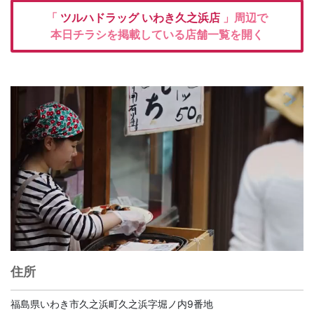
「
ツルハドラッグ
いわき久之浜店
」周辺で
本日チラシを掲載している店舗一覧を開く
住所
福島県いわき市久之浜町久之浜字堀ノ内9番地