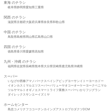
東海 のチラシ
岐阜県
静岡県
愛知県
三重県
関西 のチラシ
滋賀県
京都府
大阪府
兵庫県
奈良県
和歌山県
中国 のチラシ
鳥取県
島根県
岡山県
広島県
山口県
四国 のチラシ
徳島県
香川県
愛媛県
高知県
九州・沖縄 のチラシ
福岡県
佐賀県
長崎県
熊本県
大分県
宮崎県
鹿児島県
沖縄県
スーパー
いなげや
西條
アマノパークス
ベイシア
ビッグヨーサン
イトーヨーカドー
イオン
カスミ
マルエツ
スーパーバリュー
ヤオコー
オーケー
ヨークベニマル
ツルヤ
マルト
オギノ
エスマート
ライフ
業務スーパー
いかり
フジグラン
ダイレックス
サンエー
イズミヤ
ホームセンター
島忠
コメリ
ナフコ
コーナン
カインズ
アストロプロダクツ
DCM