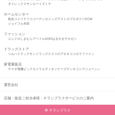
ダイレックス
サンエー
イズミヤ
ホームセンター
島忠
コメリ
ナフコ
コーナン
カインズ
アストロプロダクツ
DCM
ジョイフル本田
ファッション
ユニクロ
しまむら
アベイル
AOKI
はるやま
サカゼン
ドラッグストア
ツルハドラッグ
サンドラッグ
クスリのアオキ
ココカラファイン
家電量販店
ヤマダ電機
ビックカメラ
エディオン
ケーズデンキ
コジマ
ジョーシン
運営会社
店舗・販促ご担当者様：チラシプラスサービスのご案内
© チラシプラス