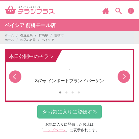
ベイシア
前橋モール店
ホーム
都道府県
群馬県
前橋市
ホーム
お店の名前
ベイシア
本日公開中のチラシ
8/7号 インポートブランドバーゲン
お気に入りに登録したお店は
「
トップページ
」に表示されます。