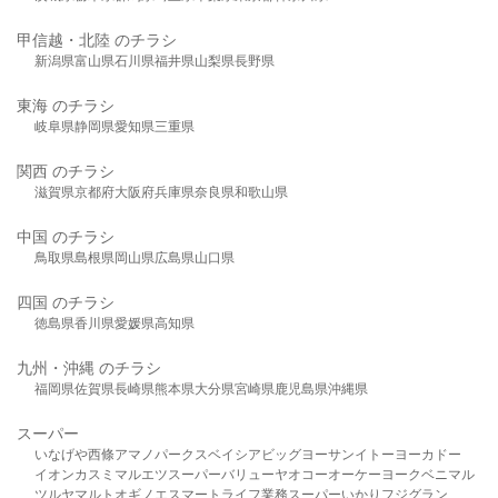
甲信越・北陸 のチラシ
新潟県
富山県
石川県
福井県
山梨県
長野県
東海 のチラシ
岐阜県
静岡県
愛知県
三重県
関西 のチラシ
滋賀県
京都府
大阪府
兵庫県
奈良県
和歌山県
中国 のチラシ
鳥取県
島根県
岡山県
広島県
山口県
四国 のチラシ
徳島県
香川県
愛媛県
高知県
九州・沖縄 のチラシ
福岡県
佐賀県
長崎県
熊本県
大分県
宮崎県
鹿児島県
沖縄県
スーパー
いなげや
西條
アマノパークス
ベイシア
ビッグヨーサン
イトーヨーカドー
イオン
カスミ
マルエツ
スーパーバリュー
ヤオコー
オーケー
ヨークベニマル
ツルヤ
マルト
オギノ
エスマート
ライフ
業務スーパー
いかり
フジグラン