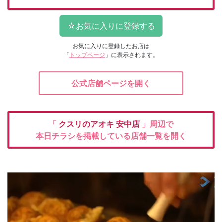
お気に入りに登録したお店は
「
トップページ
」に表示されます。
公式店舗ページを開く
「
クスリのアオキ
安中店
」周辺で
本日チラシを掲載している店舗一覧を開く