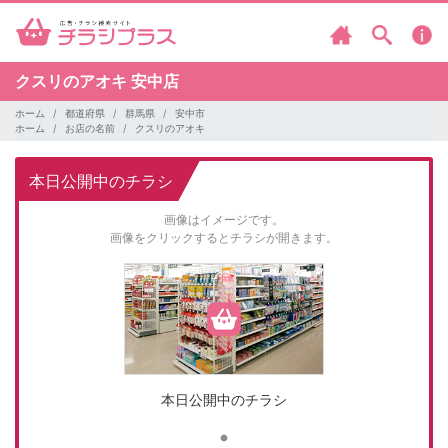
クスリのアオキ
安中店
ホーム
都道府県
群馬県
安中市
ホーム
お店の名前
クスリのアオキ
本日公開中のチラシ
画像はイメージです。
画像をクリックするとチラシが開きます。
本日公開中のチラシ