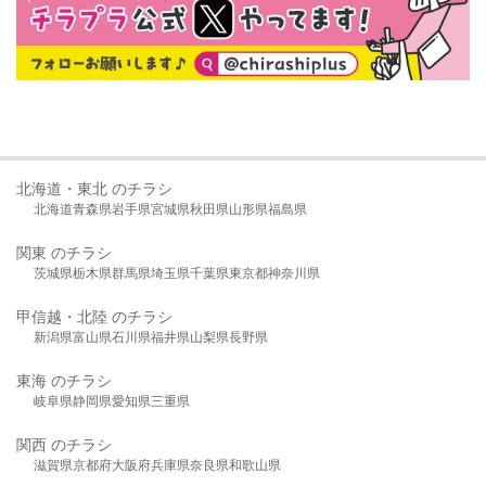
北海道・東北 のチラシ
北海道
青森県
岩手県
宮城県
秋田県
山形県
福島県
関東 のチラシ
茨城県
栃木県
群馬県
埼玉県
千葉県
東京都
神奈川県
甲信越・北陸 のチラシ
新潟県
富山県
石川県
福井県
山梨県
長野県
東海 のチラシ
岐阜県
静岡県
愛知県
三重県
関西 のチラシ
滋賀県
京都府
大阪府
兵庫県
奈良県
和歌山県