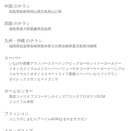
中国 のチラシ
鳥取県
島根県
岡山県
広島県
山口県
四国 のチラシ
徳島県
香川県
愛媛県
高知県
九州・沖縄 のチラシ
福岡県
佐賀県
長崎県
熊本県
大分県
宮崎県
鹿児島県
沖縄県
スーパー
いなげや
西條
アマノパークス
ベイシア
ビッグヨーサン
イトーヨーカドー
イオン
カスミ
マルエツ
スーパーバリュー
ヤオコー
オーケー
ヨークベニマル
ツルヤ
マルト
オギノ
エスマート
ライフ
業務スーパー
いかり
フジグラン
ダイレックス
サンエー
イズミヤ
ホームセンター
島忠
コメリ
ナフコ
コーナン
カインズ
アストロプロダクツ
DCM
ジョイフル本田
ファッション
ユニクロ
しまむら
アベイル
AOKI
はるやま
サカゼン
ドラッグストア