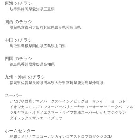
東海 のチラシ
岐阜県
静岡県
愛知県
三重県
関西 のチラシ
滋賀県
京都府
大阪府
兵庫県
奈良県
和歌山県
中国 のチラシ
鳥取県
島根県
岡山県
広島県
山口県
四国 のチラシ
徳島県
香川県
愛媛県
高知県
九州・沖縄 のチラシ
福岡県
佐賀県
長崎県
熊本県
大分県
宮崎県
鹿児島県
沖縄県
スーパー
いなげや
西條
アマノパークス
ベイシア
ビッグヨーサン
イトーヨーカドー
イオン
カスミ
マルエツ
スーパーバリュー
ヤオコー
オーケー
ヨークベニマル
ツルヤ
マルト
オギノ
エスマート
ライフ
業務スーパー
いかり
フジグラン
ダイレックス
サンエー
イズミヤ
ホームセンター
島忠
コメリ
ナフコ
コーナン
カインズ
アストロプロダクツ
DCM