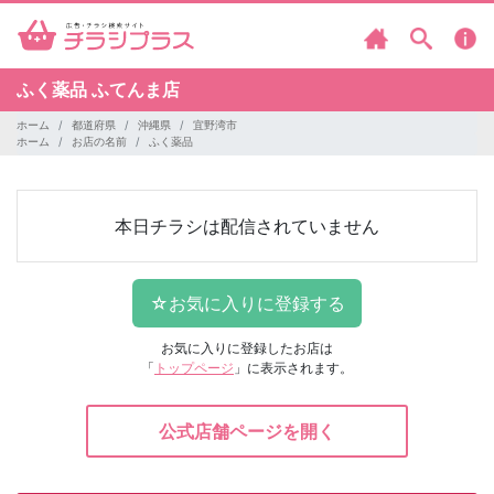
ふく薬品
ふてんま店
ホーム
都道府県
沖縄県
宜野湾市
ホーム
お店の名前
ふく薬品
本日チラシは配信されていません
お気に入りに登録したお店は
「
トップページ
」に表示されます。
公式店舗ページを開く