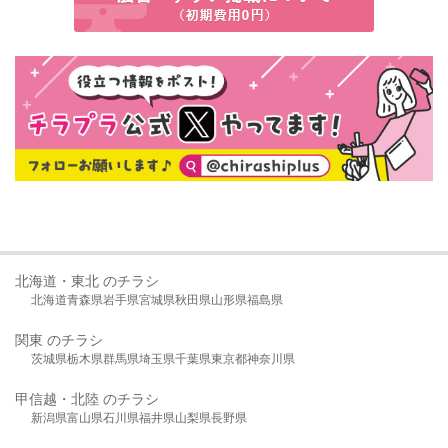
北海道・東北 のチラシ
北海道
青森県
岩手県
宮城県
秋田県
山形県
福島県
関東 のチラシ
茨城県
栃木県
群馬県
埼玉県
千葉県
東京都
神奈川県
甲信越・北陸 のチラシ
新潟県
富山県
石川県
福井県
山梨県
長野県