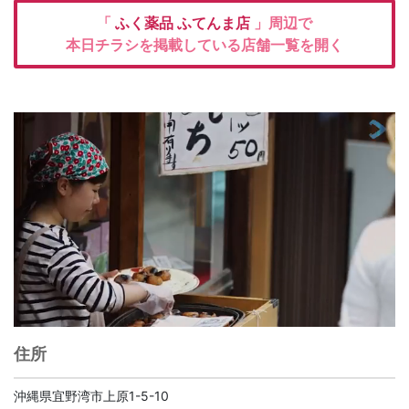
「
ふく薬品
ふてんま店
」周辺で
本日チラシを掲載している店舗一覧を開く
住所
沖縄県宜野湾市上原1-5-10