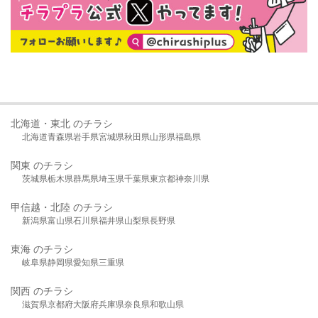
北海道・東北 のチラシ
北海道
青森県
岩手県
宮城県
秋田県
山形県
福島県
関東 のチラシ
茨城県
栃木県
群馬県
埼玉県
千葉県
東京都
神奈川県
甲信越・北陸 のチラシ
新潟県
富山県
石川県
福井県
山梨県
長野県
東海 のチラシ
岐阜県
静岡県
愛知県
三重県
関西 のチラシ
滋賀県
京都府
大阪府
兵庫県
奈良県
和歌山県