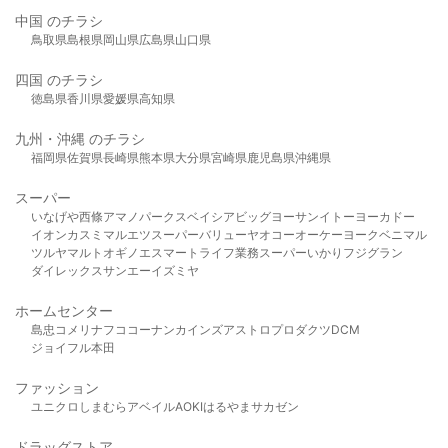
中国 のチラシ
鳥取県
島根県
岡山県
広島県
山口県
四国 のチラシ
徳島県
香川県
愛媛県
高知県
九州・沖縄 のチラシ
福岡県
佐賀県
長崎県
熊本県
大分県
宮崎県
鹿児島県
沖縄県
スーパー
いなげや
西條
アマノパークス
ベイシア
ビッグヨーサン
イトーヨーカドー
イオン
カスミ
マルエツ
スーパーバリュー
ヤオコー
オーケー
ヨークベニマル
ツルヤ
マルト
オギノ
エスマート
ライフ
業務スーパー
いかり
フジグラン
ダイレックス
サンエー
イズミヤ
ホームセンター
島忠
コメリ
ナフコ
コーナン
カインズ
アストロプロダクツ
DCM
ジョイフル本田
ファッション
ユニクロ
しまむら
アベイル
AOKI
はるやま
サカゼン
ドラッグストア