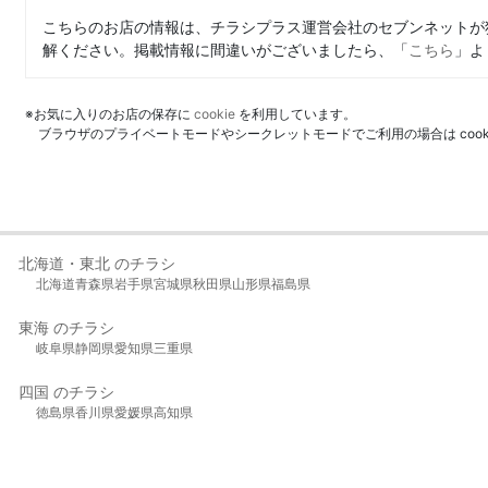
こちらのお店の情報は、チラシプラス運営会社のセブンネットが
解ください。掲載情報に間違いがございましたら、「
こちら
」よ
※お気に入りのお店の保存に
cookie
を利用しています。
ブラウザのプライベートモードやシークレットモードでご利用の場合は coo
北海道・東北 のチラシ
北海道
青森県
岩手県
宮城県
秋田県
山形県
福島県
東海 のチラシ
岐阜県
静岡県
愛知県
三重県
四国 のチラシ
徳島県
香川県
愛媛県
高知県