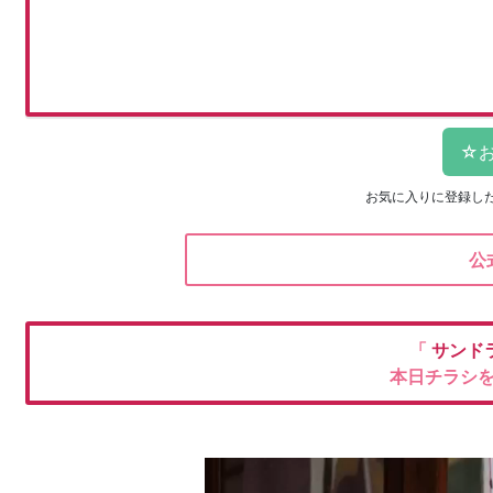
お気に入りに登録し
公
「
サンド
本日チラシ