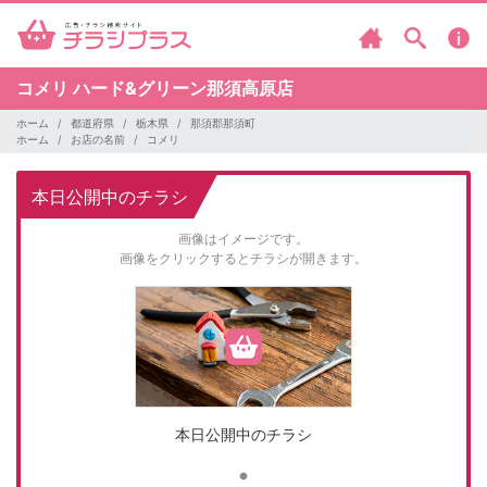
コメリ
ハード&グリーン那須高原店
ホーム
都道府県
栃木県
那須郡那須町
ホーム
お店の名前
コメリ
本日公開中のチラシ
画像はイメージです。
画像をクリックするとチラシが開きます。
本日公開中のチラシ