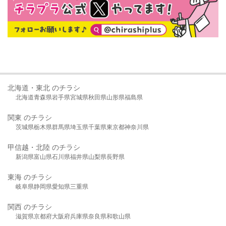
北海道・東北 のチラシ
北海道
青森県
岩手県
宮城県
秋田県
山形県
福島県
関東 のチラシ
茨城県
栃木県
群馬県
埼玉県
千葉県
東京都
神奈川県
甲信越・北陸 のチラシ
新潟県
富山県
石川県
福井県
山梨県
長野県
東海 のチラシ
岐阜県
静岡県
愛知県
三重県
関西 のチラシ
滋賀県
京都府
大阪府
兵庫県
奈良県
和歌山県