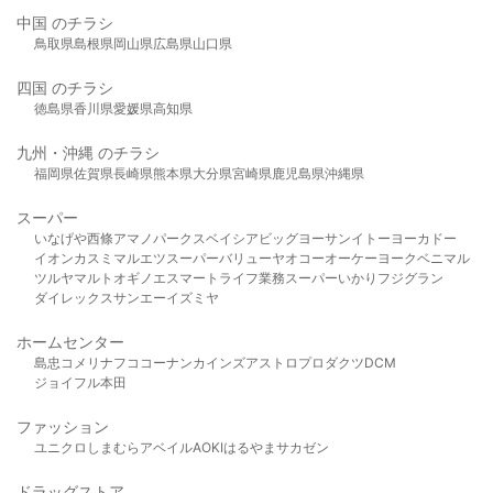
中国 のチラシ
鳥取県
島根県
岡山県
広島県
山口県
四国 のチラシ
徳島県
香川県
愛媛県
高知県
九州・沖縄 のチラシ
福岡県
佐賀県
長崎県
熊本県
大分県
宮崎県
鹿児島県
沖縄県
スーパー
いなげや
西條
アマノパークス
ベイシア
ビッグヨーサン
イトーヨーカドー
イオン
カスミ
マルエツ
スーパーバリュー
ヤオコー
オーケー
ヨークベニマル
ツルヤ
マルト
オギノ
エスマート
ライフ
業務スーパー
いかり
フジグラン
ダイレックス
サンエー
イズミヤ
ホームセンター
島忠
コメリ
ナフコ
コーナン
カインズ
アストロプロダクツ
DCM
ジョイフル本田
ファッション
ユニクロ
しまむら
アベイル
AOKI
はるやま
サカゼン
ドラッグストア