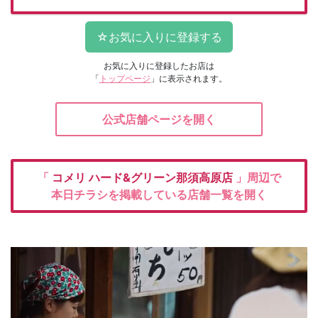
お気に入りに登録したお店は
「
トップページ
」に表示されます。
公式店舗ページを開く
「
コメリ
ハード&グリーン那須高原店
」周辺で
本日チラシを掲載している店舗一覧を開く