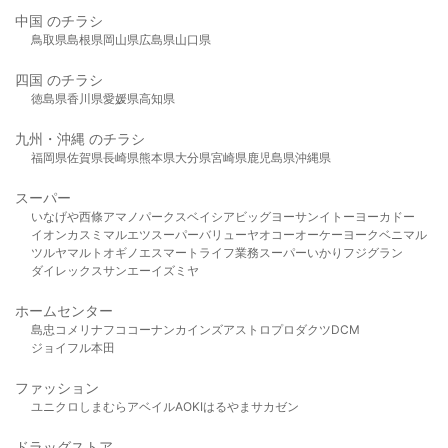
中国 のチラシ
鳥取県
島根県
岡山県
広島県
山口県
四国 のチラシ
徳島県
香川県
愛媛県
高知県
九州・沖縄 のチラシ
福岡県
佐賀県
長崎県
熊本県
大分県
宮崎県
鹿児島県
沖縄県
スーパー
いなげや
西條
アマノパークス
ベイシア
ビッグヨーサン
イトーヨーカドー
イオン
カスミ
マルエツ
スーパーバリュー
ヤオコー
オーケー
ヨークベニマル
ツルヤ
マルト
オギノ
エスマート
ライフ
業務スーパー
いかり
フジグラン
ダイレックス
サンエー
イズミヤ
ホームセンター
島忠
コメリ
ナフコ
コーナン
カインズ
アストロプロダクツ
DCM
ジョイフル本田
ファッション
ユニクロ
しまむら
アベイル
AOKI
はるやま
サカゼン
ドラッグストア