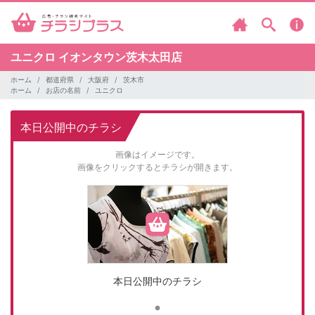
ユニクロ
イオンタウン茨木太田店
ホーム
都道府県
大阪府
茨木市
ホーム
お店の名前
ユニクロ
本日公開中のチラシ
画像はイメージです。
画像をクリックするとチラシが開きます。
本日公開中のチラシ