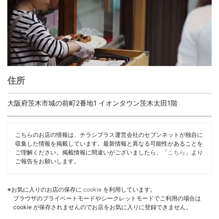
住所
大阪府茨木市城の前町2番地1 イオンタウン茨木太田1階
こちらのお店の情報は、チラシプラス運営会社のセブンネットが独自に
収集した情報を掲載しています。最新情報と異なる可能性があることを
ご理解ください。掲載情報に間違いがございましたら、「
こちら
」より
ご報告をお願いします。
※お気に入りのお店の保存に
cookie
を利用しています。
ブラウザのプライベートモードやシークレットモードでご利用の場合は
cookie が保存されませんのでお店をお気に入りに登録できません。