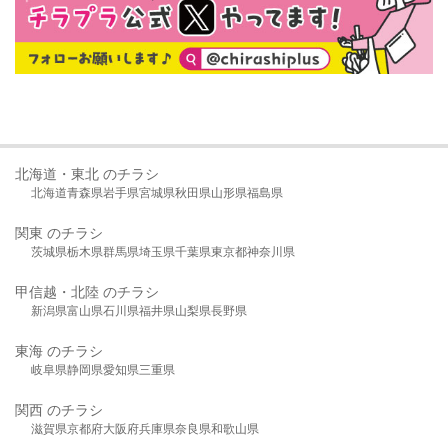
北海道・東北 のチラシ
北海道
青森県
岩手県
宮城県
秋田県
山形県
福島県
関東 のチラシ
茨城県
栃木県
群馬県
埼玉県
千葉県
東京都
神奈川県
甲信越・北陸 のチラシ
新潟県
富山県
石川県
福井県
山梨県
長野県
東海 のチラシ
岐阜県
静岡県
愛知県
三重県
関西 のチラシ
滋賀県
京都府
大阪府
兵庫県
奈良県
和歌山県