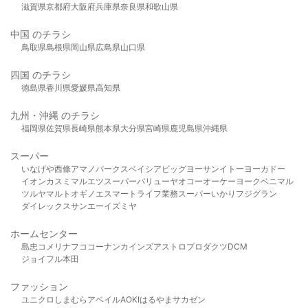
滋賀県
京都府
大阪府
兵庫県
奈良県
和歌山県
中国 のチラシ
鳥取県
島根県
岡山県
広島県
山口県
四国 のチラシ
徳島県
香川県
愛媛県
高知県
九州・沖縄 のチラシ
福岡県
佐賀県
長崎県
熊本県
大分県
宮崎県
鹿児島県
沖縄県
スーパー
いなげや
西條
アマノパークス
ベイシア
ビッグヨーサン
イトーヨーカドー
イオン
カスミ
マルエツ
スーパーバリュー
ヤオコー
オーケー
ヨークベニマル
ツルヤ
マルト
オギノ
エスマート
ライフ
業務スーパー
いかり
フジグラン
ダイレックス
サンエー
イズミヤ
ホームセンター
島忠
コメリ
ナフコ
コーナン
カインズ
アストロプロダクツ
DCM
ジョイフル本田
ファッション
ユニクロ
しまむら
アベイル
AOKI
はるやま
サカゼン