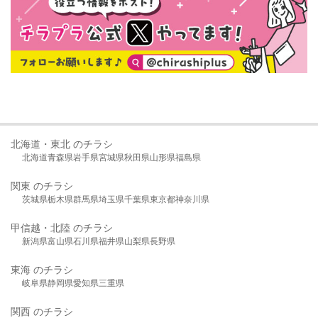
北海道・東北 のチラシ
北海道
青森県
岩手県
宮城県
秋田県
山形県
福島県
関東 のチラシ
茨城県
栃木県
群馬県
埼玉県
千葉県
東京都
神奈川県
甲信越・北陸 のチラシ
新潟県
富山県
石川県
福井県
山梨県
長野県
東海 のチラシ
岐阜県
静岡県
愛知県
三重県
関西 のチラシ