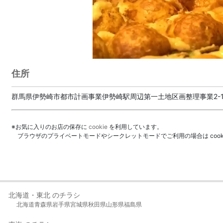
住所
群馬県伊勢崎市都市計画事業伊勢崎駅周辺第一土地区画整理事業2-1
※お気に入りのお店の保存に
cookie
を利用しています。
ブラウザのプライベートモードやシークレットモードでご利用の場合は coo
北海道・東北 のチラシ
北海道
青森県
岩手県
宮城県
秋田県
山形県
福島県