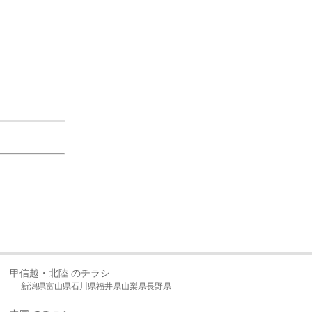
甲信越・北陸 のチラシ
新潟県
富山県
石川県
福井県
山梨県
長野県