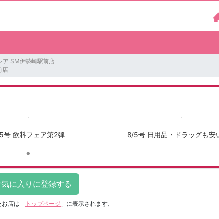
シア SM伊勢崎駅前店
前店
/5号 飲料フェア第2弾
8/5号 日用品・ドラッグも安
たお店は
「
トップページ
」に表示されます。