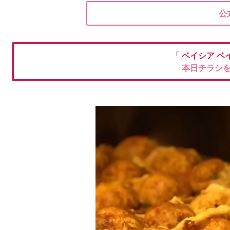
公
「
ベイシア
ベ
本日チラシ