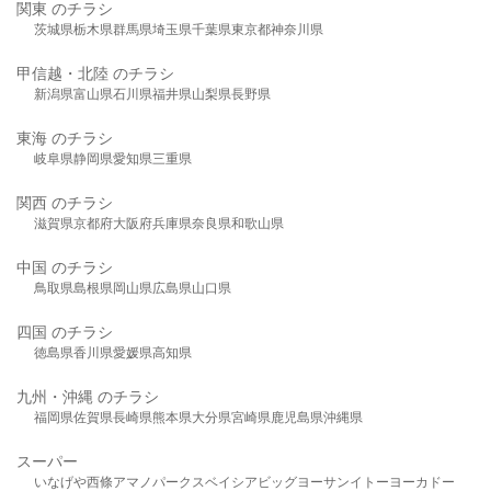
関東 のチラシ
茨城県
栃木県
群馬県
埼玉県
千葉県
東京都
神奈川県
甲信越・北陸 のチラシ
新潟県
富山県
石川県
福井県
山梨県
長野県
東海 のチラシ
岐阜県
静岡県
愛知県
三重県
関西 のチラシ
滋賀県
京都府
大阪府
兵庫県
奈良県
和歌山県
中国 のチラシ
鳥取県
島根県
岡山県
広島県
山口県
四国 のチラシ
徳島県
香川県
愛媛県
高知県
九州・沖縄 のチラシ
福岡県
佐賀県
長崎県
熊本県
大分県
宮崎県
鹿児島県
沖縄県
スーパー
いなげや
西條
アマノパークス
ベイシア
ビッグヨーサン
イトーヨーカドー