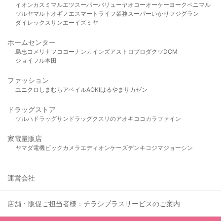
イオン
カスミ
マルエツ
スーパーバリュー
ヤオコー
オーケー
ヨークベニマル
ツルヤ
マルト
オギノ
エスマート
ライフ
業務スーパー
いかり
フジグラン
ダイレックス
サンエー
イズミヤ
ホームセンター
島忠
コメリ
ナフコ
コーナン
カインズ
アストロプロダクツ
DCM
ジョイフル本田
ファッション
ユニクロ
しまむら
アベイル
AOKI
はるやま
サカゼン
ドラッグストア
ツルハドラッグ
サンドラッグ
クスリのアオキ
ココカラファイン
家電量販店
ヤマダ電機
ビックカメラ
エディオン
ケーズデンキ
コジマ
ジョーシン
運営会社
店舗・販促ご担当者様：チラシプラスサービスのご案内