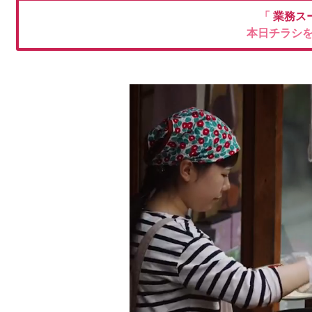
「
業務ス
本日チラシ