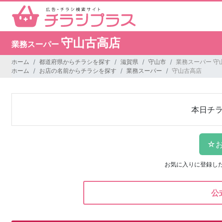
守山古高店
業務スーパー
ホーム
都道府県からチラシを探す
滋賀県
守山市
業務スーパー 守
ホーム
お店の名前からチラシを探す
業務スーパー
守山古高店
本日チ
お気に入りに登録し
公