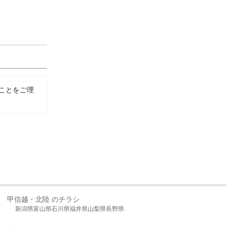
ことをご理
甲信越・北陸 のチラシ
新潟県
富山県
石川県
福井県
山梨県
長野県