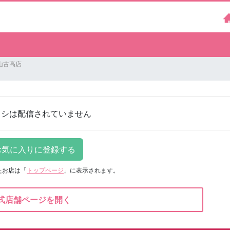
山古高店
ラシは配信されていません
たお店は
「
トップページ
」に表示されます。
式店舗ページを開く