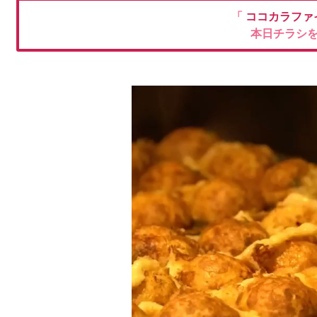
「
ココカラファ
本日チラシ