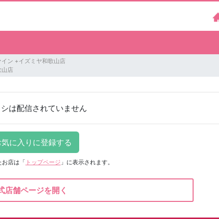
イン +イズミヤ和歌山店
歌山店
ラシは配信されていません
たお店は
「
トップページ
」に表示されます。
式店舗ページを開く