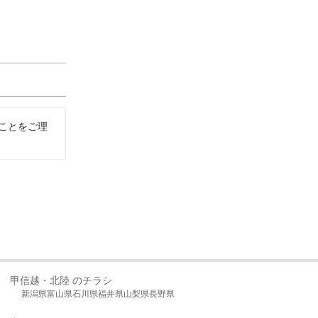
ことをご理
甲信越・北陸 のチラシ
新潟県
富山県
石川県
福井県
山梨県
長野県