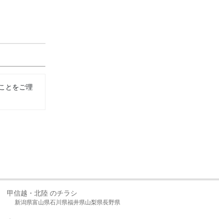
ことをご理
甲信越・北陸 のチラシ
新潟県
富山県
石川県
福井県
山梨県
長野県