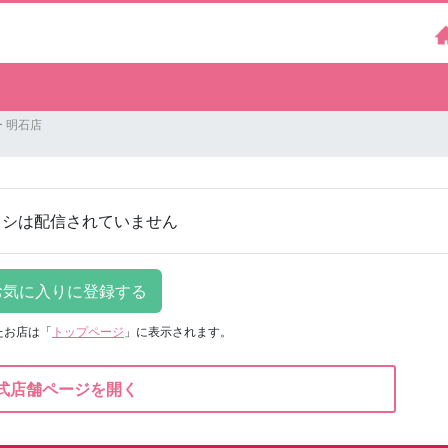
 明石店
ラシは配信されていません
たお店は
「
トップページ
」に表示されます。
式店舗ページを開く