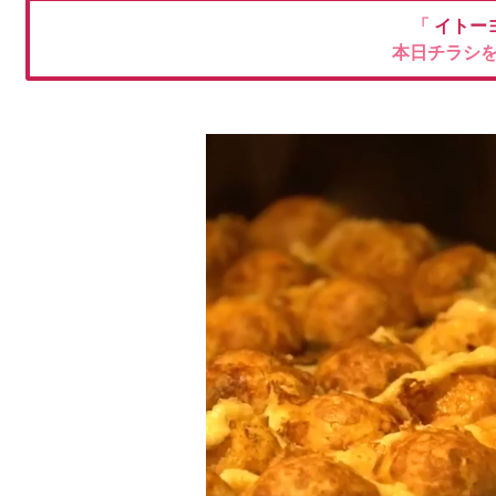
「
イトー
本日チラシ