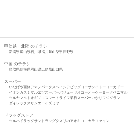
甲信越・北陸 のチラシ
新潟県
富山県
石川県
福井県
山梨県
長野県
中国 のチラシ
鳥取県
島根県
岡山県
広島県
山口県
スーパー
いなげや
西條
アマノパークス
ベイシア
ビッグヨーサン
イトーヨーカドー
イオン
カスミ
マルエツ
スーパーバリュー
ヤオコー
オーケー
ヨークベニマル
ツルヤ
マルト
オギノ
エスマート
ライフ
業務スーパー
いかり
フジグラン
ダイレックス
サンエー
イズミヤ
ドラッグストア
ツルハドラッグ
サンドラッグ
クスリのアオキ
ココカラファイン