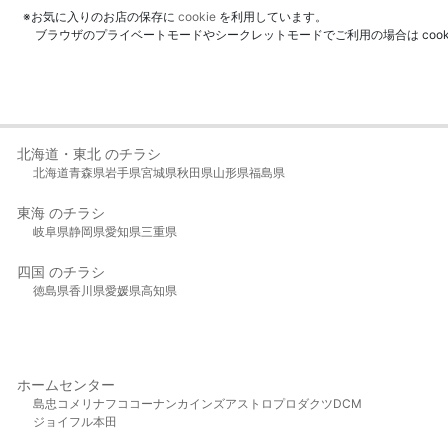
※お気に入りのお店の保存に
cookie
を利用しています。
ブラウザのプライベートモードやシークレットモードでご利用の場合は coo
北海道・東北 のチラシ
北海道
青森県
岩手県
宮城県
秋田県
山形県
福島県
東海 のチラシ
岐阜県
静岡県
愛知県
三重県
四国 のチラシ
徳島県
香川県
愛媛県
高知県
ホームセンター
島忠
コメリ
ナフコ
コーナン
カインズ
アストロプロダクツ
DCM
ジョイフル本田