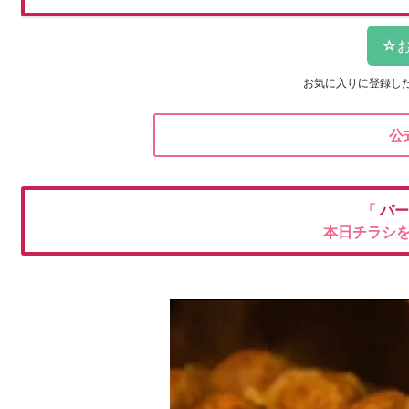
お気に入りに登録し
公
「
バー
本日チラシ