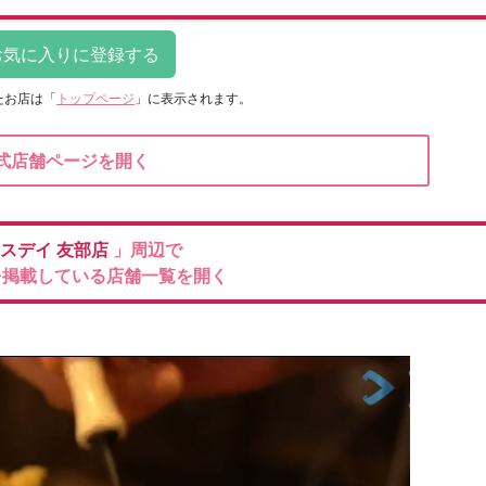
たお店は
「
トップページ
」に表示されます。
式店舗ページを開く
スデイ
友部店
」周辺で
を掲載している店舗一覧を開く