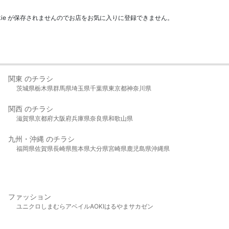
kie が保存されませんのでお店をお気に入りに登録できません。
関東 のチラシ
茨城県
栃木県
群馬県
埼玉県
千葉県
東京都
神奈川県
関西 のチラシ
滋賀県
京都府
大阪府
兵庫県
奈良県
和歌山県
九州・沖縄 のチラシ
福岡県
佐賀県
長崎県
熊本県
大分県
宮崎県
鹿児島県
沖縄県
ファッション
ユニクロ
しまむら
アベイル
AOKI
はるやま
サカゼン