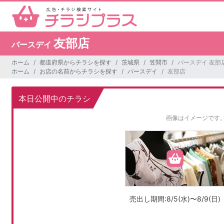
友部店
バースデイ
ホーム
都道府県からチラシを探す
茨城県
笠間市
バースデイ 友部
ホーム
お店の名前からチラシを探す
バースデイ
友部店
本日公開中のチラシ
画像はイメージです
売出し期間:8/5(水)〜8/9(日)