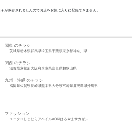
kie が保存されませんのでお店をお気に入りに登録できません。
関東 のチラシ
茨城県
栃木県
群馬県
埼玉県
千葉県
東京都
神奈川県
関西 のチラシ
滋賀県
京都府
大阪府
兵庫県
奈良県
和歌山県
九州・沖縄 のチラシ
福岡県
佐賀県
長崎県
熊本県
大分県
宮崎県
鹿児島県
沖縄県
ファッション
ユニクロ
しまむら
アベイル
AOKI
はるやま
サカゼン