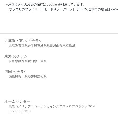
※お気に入りのお店の保存に
cookie
を利用しています。
ブラウザのプライベートモードやシークレットモードでご利用の場合は coo
北海道・東北 のチラシ
北海道
青森県
岩手県
宮城県
秋田県
山形県
福島県
東海 のチラシ
岐阜県
静岡県
愛知県
三重県
四国 のチラシ
徳島県
香川県
愛媛県
高知県
ホームセンター
島忠
コメリ
ナフコ
コーナン
カインズ
アストロプロダクツ
DCM
ジョイフル本田