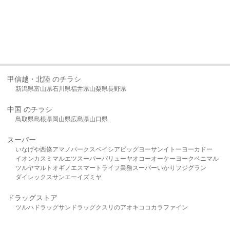
甲信越・北陸 のチラシ
新潟県
富山県
石川県
福井県
山梨県
長野県
中国 のチラシ
鳥取県
島根県
岡山県
広島県
山口県
スーパー
いなげや
西條
アマノパークス
ベイシア
ビッグヨーサン
イトーヨーカドー
イオン
カスミ
マルエツ
スーパーバリュー
ヤオコー
オーケー
ヨークベニマル
ツルヤ
マルト
オギノ
エスマート
ライフ
業務スーパー
いかり
フジグラン
ダイレックス
サンエー
イズミヤ
ドラッグストア
ツルハドラッグ
サンドラッグ
クスリのアオキ
ココカラファイン