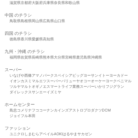
滋賀県
京都府
大阪府
兵庫県
奈良県
和歌山県
中国 のチラシ
鳥取県
島根県
岡山県
広島県
山口県
四国 のチラシ
徳島県
香川県
愛媛県
高知県
九州・沖縄 のチラシ
福岡県
佐賀県
長崎県
熊本県
大分県
宮崎県
鹿児島県
沖縄県
スーパー
いなげや
西條
アマノパークス
ベイシア
ビッグヨーサン
イトーヨーカドー
イオン
カスミ
マルエツ
スーパーバリュー
ヤオコー
オーケー
ヨークベニマル
ツルヤ
マルト
オギノ
エスマート
ライフ
業務スーパー
いかり
フジグラン
ダイレックス
サンエー
イズミヤ
ホームセンター
島忠
コメリ
ナフコ
コーナン
カインズ
アストロプロダクツ
DCM
ジョイフル本田
ファッション
ユニクロ
しまむら
アベイル
AOKI
はるやま
サカゼン