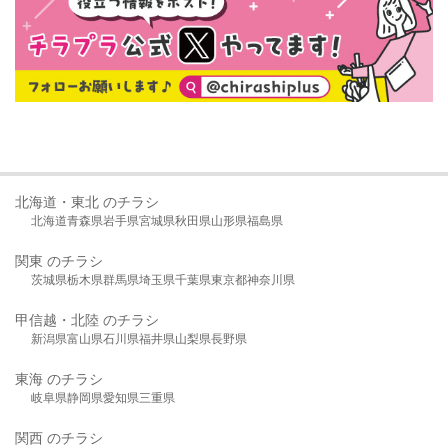
北海道・東北 のチラシ
北海道
青森県
岩手県
宮城県
秋田県
山形県
福島県
関東 のチラシ
茨城県
栃木県
群馬県
埼玉県
千葉県
東京都
神奈川県
甲信越・北陸 のチラシ
新潟県
富山県
石川県
福井県
山梨県
長野県
東海 のチラシ
岐阜県
静岡県
愛知県
三重県
関西 のチラシ