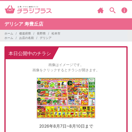
デリシア
寿豊丘店
ホーム
都道府県
長野県
松本市
ホーム
お店の名前
デリシア
本日公開中のチラシ
画像はイメージです。
画像をクリックするとチラシが開きます。
2026年8月7日~8月10日まで