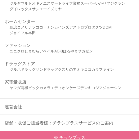
ツルヤ
マルト
オギノ
エスマート
ライフ
業務スーパー
いかり
フジグラン
ダイレックス
サンエー
イズミヤ
ホームセンター
島忠
コメリ
ナフコ
コーナン
カインズ
アストロプロダクツ
DCM
ジョイフル本田
ファッション
ユニクロ
しまむら
アベイル
AOKI
はるやま
サカゼン
ドラッグストア
ツルハドラッグ
サンドラッグ
クスリのアオキ
ココカラファイン
家電量販店
ヤマダ電機
ビックカメラ
エディオン
ケーズデンキ
コジマ
ジョーシン
運営会社
店舗・販促ご担当者様：チラシプラスサービスのご案内
© チラシプラス