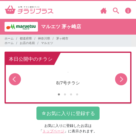
マルエツ
茅ヶ崎店
ホーム
都道府県
神奈川県
茅ヶ崎市
ホーム
お店の名前
マルエツ
本日公開中のチラシ
8/7号チラシ
お気に入りに登録したお店は
「
トップページ
」に表示されます。