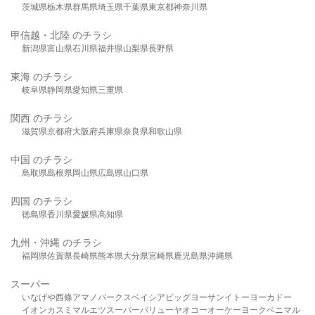
茨城県
栃木県
群馬県
埼玉県
千葉県
東京都
神奈川県
甲信越・北陸 のチラシ
新潟県
富山県
石川県
福井県
山梨県
長野県
東海 のチラシ
岐阜県
静岡県
愛知県
三重県
関西 のチラシ
滋賀県
京都府
大阪府
兵庫県
奈良県
和歌山県
中国 のチラシ
鳥取県
島根県
岡山県
広島県
山口県
四国 のチラシ
徳島県
香川県
愛媛県
高知県
九州・沖縄 のチラシ
福岡県
佐賀県
長崎県
熊本県
大分県
宮崎県
鹿児島県
沖縄県
スーパー
いなげや
西條
アマノパークス
ベイシア
ビッグヨーサン
イトーヨーカドー
イオン
カスミ
マルエツ
スーパーバリュー
ヤオコー
オーケー
ヨークベニマル