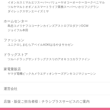
イオン
カスミ
マルエツ
スーパーバリュー
ヤオコー
オーケー
ヨークベニマル
ツルヤ
マルト
オギノ
エスマート
ライフ
業務スーパー
いかり
フジグラン
ダイレックス
サンエー
イズミヤ
ホームセンター
島忠
コメリ
ナフコ
コーナン
カインズ
アストロプロダクツ
DCM
ジョイフル本田
ファッション
ユニクロ
しまむら
アベイル
AOKI
はるやま
サカゼン
ドラッグストア
ツルハドラッグ
サンドラッグ
クスリのアオキ
ココカラファイン
家電量販店
ヤマダ電機
ビックカメラ
エディオン
ケーズデンキ
コジマ
ジョーシン
運営会社
店舗・販促ご担当者様：チラシプラスサービスのご案内