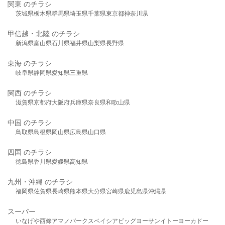
関東 のチラシ
茨城県
栃木県
群馬県
埼玉県
千葉県
東京都
神奈川県
甲信越・北陸 のチラシ
新潟県
富山県
石川県
福井県
山梨県
長野県
東海 のチラシ
岐阜県
静岡県
愛知県
三重県
関西 のチラシ
滋賀県
京都府
大阪府
兵庫県
奈良県
和歌山県
中国 のチラシ
鳥取県
島根県
岡山県
広島県
山口県
四国 のチラシ
徳島県
香川県
愛媛県
高知県
九州・沖縄 のチラシ
福岡県
佐賀県
長崎県
熊本県
大分県
宮崎県
鹿児島県
沖縄県
スーパー
いなげや
西條
アマノパークス
ベイシア
ビッグヨーサン
イトーヨーカドー