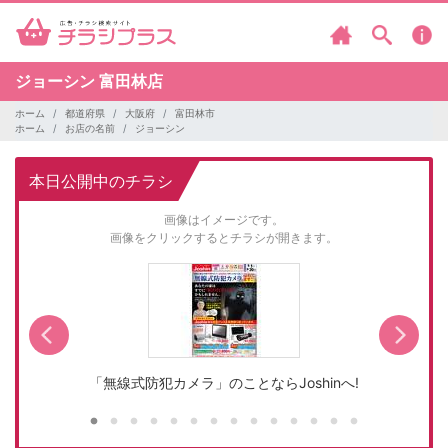
ジョーシン
富田林店
ホーム
都道府県
大阪府
富田林市
ホーム
お店の名前
ジョーシン
本日公開中のチラシ
画像はイメージです。
画像をクリックするとチラシが開きます。
「無線式防犯カメラ」のことならJoshinへ!