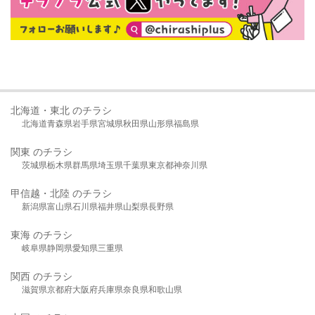
北海道・東北 のチラシ
北海道
青森県
岩手県
宮城県
秋田県
山形県
福島県
関東 のチラシ
茨城県
栃木県
群馬県
埼玉県
千葉県
東京都
神奈川県
甲信越・北陸 のチラシ
新潟県
富山県
石川県
福井県
山梨県
長野県
東海 のチラシ
岐阜県
静岡県
愛知県
三重県
関西 のチラシ
滋賀県
京都府
大阪府
兵庫県
奈良県
和歌山県