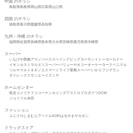
中国 のチラシ
鳥取県
島根県
岡山県
広島県
山口県
四国 のチラシ
徳島県
香川県
愛媛県
高知県
九州・沖縄 のチラシ
福岡県
佐賀県
長崎県
熊本県
大分県
宮崎県
鹿児島県
沖縄県
スーパー
いなげや
西條
アマノパークス
ベイシア
ビッグヨーサン
イトーヨーカドー
イオン
カスミ
マルエツ
スーパーバリュー
ヤオコー
オーケー
ヨークベニマル
ツルヤ
マルト
オギノ
エスマート
ライフ
業務スーパー
いかり
フジグラン
ダイレックス
サンエー
イズミヤ
ホームセンター
島忠
コメリ
ナフコ
コーナン
カインズ
アストロプロダクツ
DCM
ジョイフル本田
ファッション
ユニクロ
しまむら
アベイル
AOKI
はるやま
サカゼン
ドラッグストア