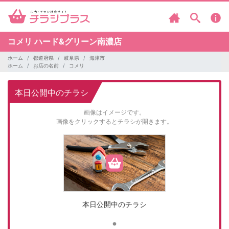
コメリ
ハード&グリーン南濃店
ホーム
都道府県
岐阜県
海津市
ホーム
お店の名前
コメリ
本日公開中のチラシ
画像はイメージです。
画像をクリックするとチラシが開きます。
本日公開中のチラシ