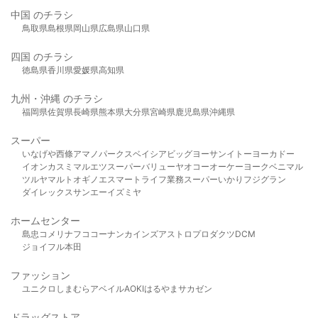
中国 のチラシ
鳥取県
島根県
岡山県
広島県
山口県
四国 のチラシ
徳島県
香川県
愛媛県
高知県
九州・沖縄 のチラシ
福岡県
佐賀県
長崎県
熊本県
大分県
宮崎県
鹿児島県
沖縄県
スーパー
いなげや
西條
アマノパークス
ベイシア
ビッグヨーサン
イトーヨーカドー
イオン
カスミ
マルエツ
スーパーバリュー
ヤオコー
オーケー
ヨークベニマル
ツルヤ
マルト
オギノ
エスマート
ライフ
業務スーパー
いかり
フジグラン
ダイレックス
サンエー
イズミヤ
ホームセンター
島忠
コメリ
ナフコ
コーナン
カインズ
アストロプロダクツ
DCM
ジョイフル本田
ファッション
ユニクロ
しまむら
アベイル
AOKI
はるやま
サカゼン
ドラッグストア