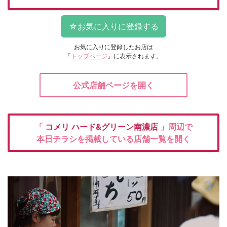
お気に入りに登録したお店は
「
トップページ
」に表示されます。
公式店舗ページを開く
「
コメリ
ハード&グリーン南濃店
」周辺で
本日チラシを掲載している店舗一覧を開く