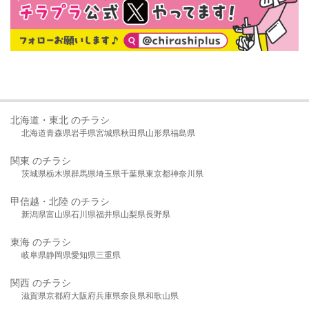
北海道・東北 のチラシ
北海道
青森県
岩手県
宮城県
秋田県
山形県
福島県
関東 のチラシ
茨城県
栃木県
群馬県
埼玉県
千葉県
東京都
神奈川県
甲信越・北陸 のチラシ
新潟県
富山県
石川県
福井県
山梨県
長野県
東海 のチラシ
岐阜県
静岡県
愛知県
三重県
関西 のチラシ
滋賀県
京都府
大阪府
兵庫県
奈良県
和歌山県