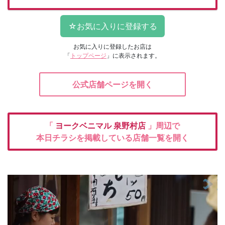
お気に入りに登録したお店は
「
トップページ
」に表示されます。
公式店舗ページを開く
「
ヨークベニマル
泉野村店
」周辺で
本日チラシを掲載している店舗一覧を開く