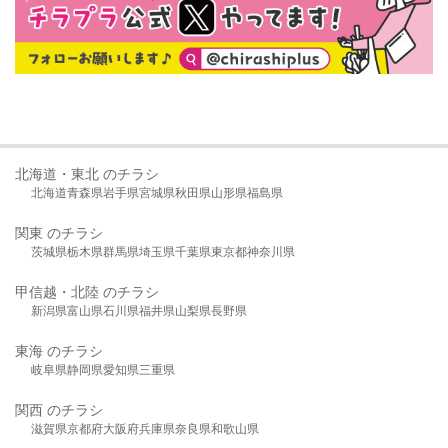
北海道・東北 のチラシ
北海道
青森県
岩手県
宮城県
秋田県
山形県
福島県
関東 のチラシ
茨城県
栃木県
群馬県
埼玉県
千葉県
東京都
神奈川県
甲信越・北陸 のチラシ
新潟県
富山県
石川県
福井県
山梨県
長野県
東海 のチラシ
岐阜県
静岡県
愛知県
三重県
関西 のチラシ
滋賀県
京都府
大阪府
兵庫県
奈良県
和歌山県