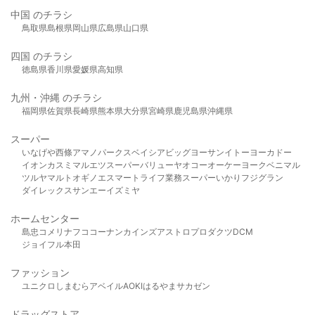
中国 のチラシ
鳥取県
島根県
岡山県
広島県
山口県
四国 のチラシ
徳島県
香川県
愛媛県
高知県
九州・沖縄 のチラシ
福岡県
佐賀県
長崎県
熊本県
大分県
宮崎県
鹿児島県
沖縄県
スーパー
いなげや
西條
アマノパークス
ベイシア
ビッグヨーサン
イトーヨーカドー
イオン
カスミ
マルエツ
スーパーバリュー
ヤオコー
オーケー
ヨークベニマル
ツルヤ
マルト
オギノ
エスマート
ライフ
業務スーパー
いかり
フジグラン
ダイレックス
サンエー
イズミヤ
ホームセンター
島忠
コメリ
ナフコ
コーナン
カインズ
アストロプロダクツ
DCM
ジョイフル本田
ファッション
ユニクロ
しまむら
アベイル
AOKI
はるやま
サカゼン
ドラッグストア