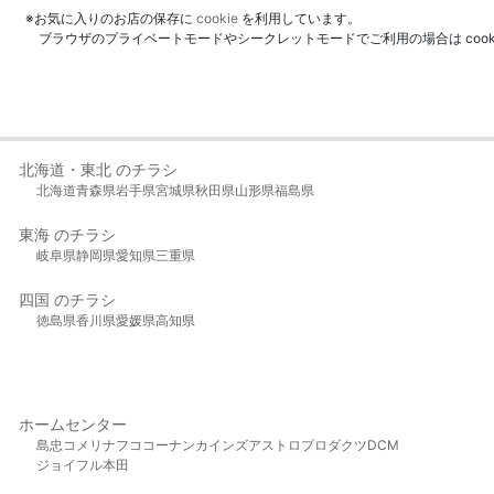
※お気に入りのお店の保存に
cookie
を利用しています。
ブラウザのプライベートモードやシークレットモードでご利用の場合は coo
北海道・東北 のチラシ
北海道
青森県
岩手県
宮城県
秋田県
山形県
福島県
東海 のチラシ
岐阜県
静岡県
愛知県
三重県
四国 のチラシ
徳島県
香川県
愛媛県
高知県
ホームセンター
島忠
コメリ
ナフコ
コーナン
カインズ
アストロプロダクツ
DCM
ジョイフル本田