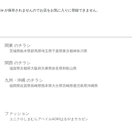
kie が保存されませんのでお店をお気に入りに登録できません。
関東 のチラシ
茨城県
栃木県
群馬県
埼玉県
千葉県
東京都
神奈川県
関西 のチラシ
滋賀県
京都府
大阪府
兵庫県
奈良県
和歌山県
九州・沖縄 のチラシ
福岡県
佐賀県
長崎県
熊本県
大分県
宮崎県
鹿児島県
沖縄県
ファッション
ユニクロ
しまむら
アベイル
AOKI
はるやま
サカゼン