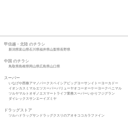
甲信越・北陸 のチラシ
新潟県
富山県
石川県
福井県
山梨県
長野県
中国 のチラシ
鳥取県
島根県
岡山県
広島県
山口県
スーパー
いなげや
西條
アマノパークス
ベイシア
ビッグヨーサン
イトーヨーカドー
イオン
カスミ
マルエツ
スーパーバリュー
ヤオコー
オーケー
ヨークベニマル
ツルヤ
マルト
オギノ
エスマート
ライフ
業務スーパー
いかり
フジグラン
ダイレックス
サンエー
イズミヤ
ドラッグストア
ツルハドラッグ
サンドラッグ
クスリのアオキ
ココカラファイン