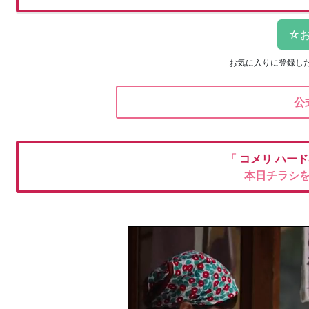
お気に入りに登録し
公
「
コメリ
ハード
本日チラシ