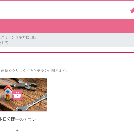
&グリーン喜多方松山店
松山店
。
画像をクリックするとチラシが開きます。
本日公開中のチラシ