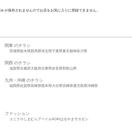
kie が保存されませんのでお店をお気に入りに登録できません。
関東 のチラシ
茨城県
栃木県
群馬県
埼玉県
千葉県
東京都
神奈川県
関西 のチラシ
滋賀県
京都府
大阪府
兵庫県
奈良県
和歌山県
九州・沖縄 のチラシ
福岡県
佐賀県
長崎県
熊本県
大分県
宮崎県
鹿児島県
沖縄県
ファッション
ユニクロ
しまむら
アベイル
AOKI
はるやま
サカゼン