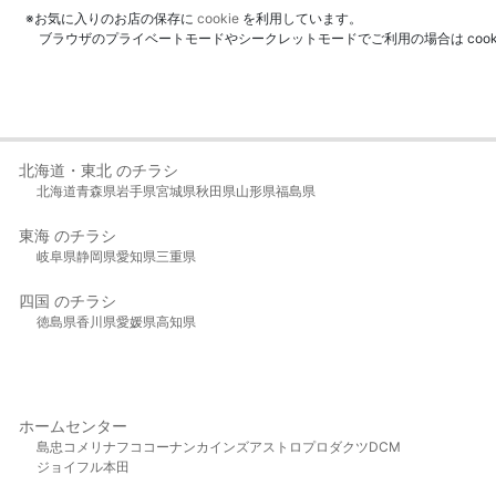
※お気に入りのお店の保存に
cookie
を利用しています。
ブラウザのプライベートモードやシークレットモードでご利用の場合は coo
北海道・東北 のチラシ
北海道
青森県
岩手県
宮城県
秋田県
山形県
福島県
東海 のチラシ
岐阜県
静岡県
愛知県
三重県
四国 のチラシ
徳島県
香川県
愛媛県
高知県
ホームセンター
島忠
コメリ
ナフコ
コーナン
カインズ
アストロプロダクツ
DCM
ジョイフル本田