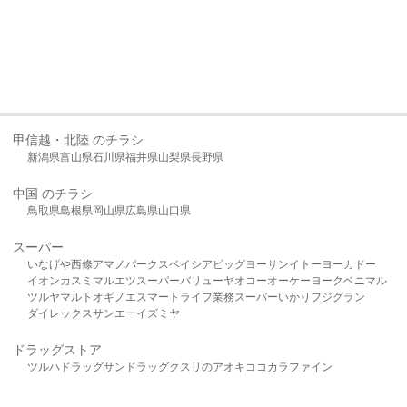
甲信越・北陸 のチラシ
新潟県
富山県
石川県
福井県
山梨県
長野県
中国 のチラシ
鳥取県
島根県
岡山県
広島県
山口県
スーパー
いなげや
西條
アマノパークス
ベイシア
ビッグヨーサン
イトーヨーカドー
イオン
カスミ
マルエツ
スーパーバリュー
ヤオコー
オーケー
ヨークベニマル
ツルヤ
マルト
オギノ
エスマート
ライフ
業務スーパー
いかり
フジグラン
ダイレックス
サンエー
イズミヤ
ドラッグストア
ツルハドラッグ
サンドラッグ
クスリのアオキ
ココカラファイン